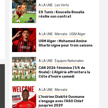
A LA UNE
Les Verts
ES Tunis : Kouceila Boualia
résilie son contrat
A LA UNE
Mercato
USM Alger
USM Alger : Mohamed Amine
Gharbi signe pour trois saisons
A LA UNE
Équipes Nationales
CAN 2026 féminine (1/4 de
finale) : L’Algérie affrontera la
Côte d’Ivoire samedi
A LA UNE
Mercato
L’Ivoirien Diakité Ousmane
s’engage avec l’ASO Chlef
jusqu’en 2029