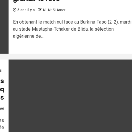
5 ans il y a
Ali Ait Si Amer
En obtenant le match nul face au Burkina Faso (2-2), mardi
au stade Mustapha-Tchaker de Blida, la sélection
algérienne de...
s
es
nq
es
mer
es
ée