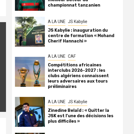
championnat tanzanien
A LA UNE
JS Kabylie
JS Kabylie : inauguration du
centre de formation « Mohand
Cherif Hannachi »
A LA UNE
CAF
Compétitions africaines
interclubs 2026-2027 : les
clubs algériens connaissent
leurs adversaires aux tours
préliminaires
A LA UNE
JS Kabylie
Zinedine Belaïd : « Quitter la
JSK est l’une des décisions les
plus difficiles »