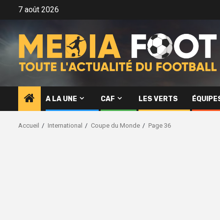
Aller
7 août 2026
au
contenu
A LA UNE
CAF
LES VERTS
ÉQUIPE
Accueil
International
Coupe du Monde
Page 36