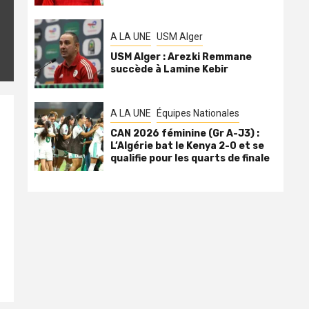
A LA UNE
USM Alger
USM Alger : Arezki Remmane
succède à Lamine Kebir
A LA UNE
Équipes Nationales
CAN 2026 féminine (Gr A-J3) :
L’Algérie bat le Kenya 2-0 et se
qualifie pour les quarts de finale