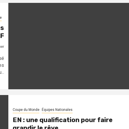
e
es
AF
mer
sé
es
...
Coupe du Monde
Équipes Nationales
EN : une qualification pour faire
grandir le rêve