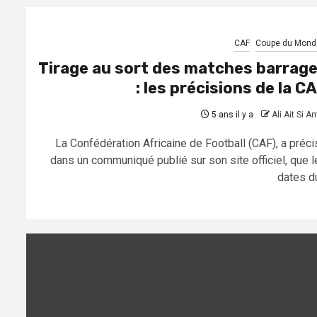
CAF
Coupe du Mond
Tirage au sort des matches barrag
: les précisions de la C
5 ans il y a
Ali Ait Si A
La Confédération Africaine de Football (CAF), a préci
dans un communiqué publié sur son site officiel, que l
dates du