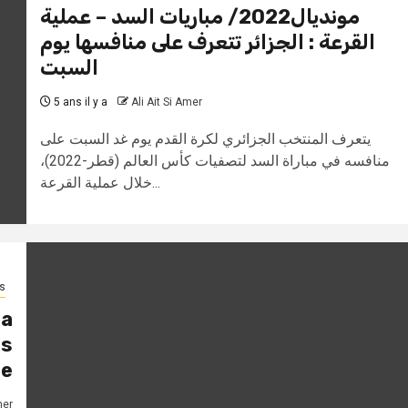
مونديال2022/ مباريات السد – عملية
القرعة : الجزائر تتعرف على منافسها يوم
السبت
5 ans il y a
Ali Ait Si Amer
يتعرف المنتخب الجزائري لكرة القدم يوم غد السبت على
منافسه في مباراة السد لتصفيات كأس العالم (قطر-2022)،
خلال عملية القرعة...
s
la
es
ue
mer