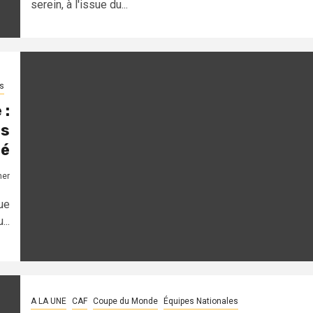
serein, à l'issue du...
s
 :
es
ué
mer
ue
..
A LA UNE
CAF
Coupe du Monde
Équipes Nationales