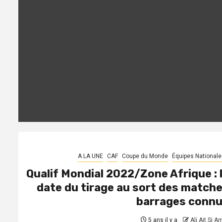
A LA UNE
CAF
Coupe du Monde
Équipes Nationale
Qualif Mondial 2022/Zone Afrique : 
date du tirage au sort des match
barrages conn
5 ans il y a
Ali Ait Si A