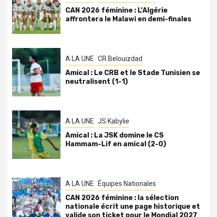
CAN 2026 féminine : L’Algérie
affrontera le Malawi en demi-finales
A LA UNE
CR Belouizdad
Amical : Le CRB et le Stade Tunisien se
neutralisent (1-1)
A LA UNE
JS Kabylie
Amical : La JSK domine le CS
Hammam-Lif en amical (2-0)
A LA UNE
Équipes Nationales
CAN 2026 féminine : la sélection
nationale écrit une page historique et
valide son ticket pour le Mondial 2027