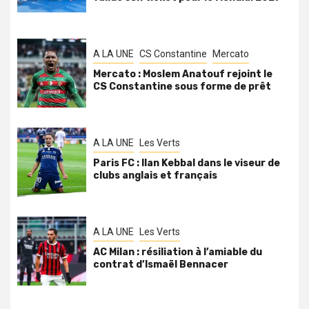
A LA UNE
CS Constantine
Mercato
Mercato : Moslem Anatouf rejoint le
CS Constantine sous forme de prêt
A LA UNE
Les Verts
Paris FC : Ilan Kebbal dans le viseur de
clubs anglais et français
A LA UNE
Les Verts
AC Milan : résiliation à l’amiable du
contrat d’Ismaël Bennacer