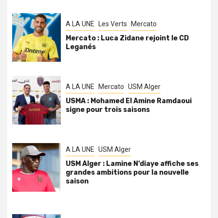
A LA UNE
Les Verts
Mercato
Mercato : Luca Zidane rejoint le CD
Leganés
A LA UNE
Mercato
USM Alger
USMA : Mohamed El Amine Ramdaoui
signe pour trois saisons
A LA UNE
USM Alger
USM Alger : Lamine N’diaye affiche ses
grandes ambitions pour la nouvelle
saison