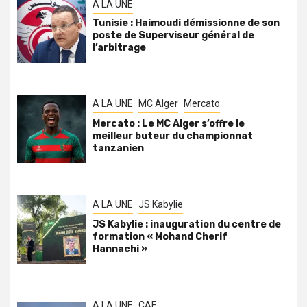
A LA UNE
Tunisie : Haimoudi démissionne de son
poste de Superviseur général de
l’arbitrage
A LA UNE
MC Alger
Mercato
Mercato : Le MC Alger s’offre le
meilleur buteur du championnat
tanzanien
A LA UNE
JS Kabylie
JS Kabylie : inauguration du centre de
formation « Mohand Cherif
Hannachi »
A LA UNE
CAF