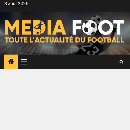
Aller
8 août 2026
au
contenu
Menu
principal