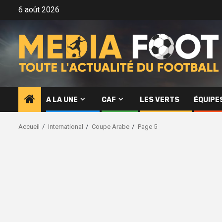
Aller
6 août 2026
au
contenu
A LA UNE
CAF
LES VERTS
ÉQUIPE
Accueil
International
Coupe Arabe
Page 5