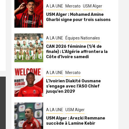
A LA UNE
Mercato
USM Alger
USM Alger : Mohamed Amine
Gharbi signe pour trois saisons
A LA UNE
Équipes Nationales
CAN 2026 féminine (1/4 de
finale) : L’Algérie affrontera la
Côte d’Ivoire samedi
A LA UNE
Mercato
L’Ivoirien Diakité Ousmane
s’engage avec l’ASO Chlef
jusqu’en 2029
A LA UNE
USM Alger
USM Alger : Arezki Remmane
succède à Lamine Kebir