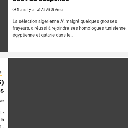
5 ans il y a
Ali Ait Si Amer
La sélection algérienne A', malgré quelques grosses
frayeurs, a réussi à rejoindre ses homologues tunisienne,
égyptienne et qatarie dans le...
s
3)
es
mer
le
 la
..