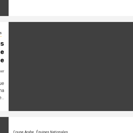
s
es
le
le
mer
ue
ha
..
Coupe Arabe
Équipes Nationales