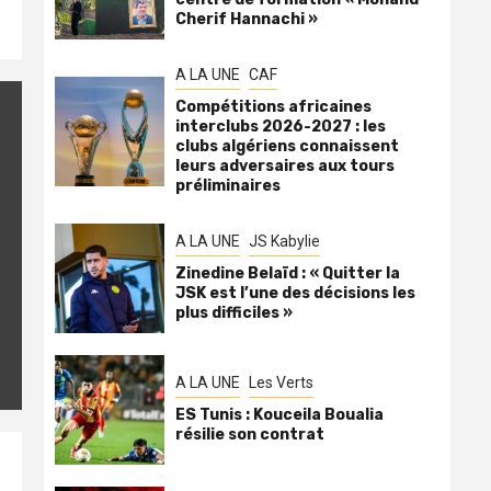
Cherif Hannachi »
A LA UNE
CAF
Compétitions africaines
interclubs 2026-2027 : les
clubs algériens connaissent
leurs adversaires aux tours
préliminaires
A LA UNE
JS Kabylie
Zinedine Belaïd : « Quitter la
JSK est l’une des décisions les
plus difficiles »
A LA UNE
Les Verts
ES Tunis : Kouceila Boualia
résilie son contrat