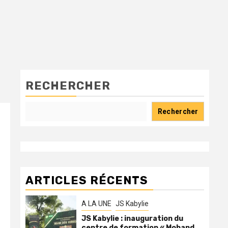
RECHERCHER
Rechercher
ARTICLES RÉCENTS
A LA UNE
JS Kabylie
JS Kabylie : inauguration du
centre de formation « Mohand