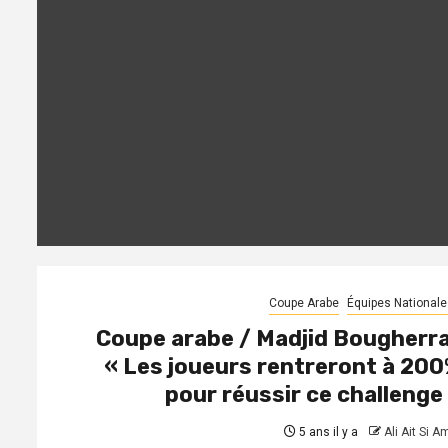
Coupe Arabe
Équipes Nationale
Coupe arabe / Madjid Bougherra
« Les joueurs rentreront à 20
pour réussir ce challenge
5 ans il y a
Ali Ait Si A