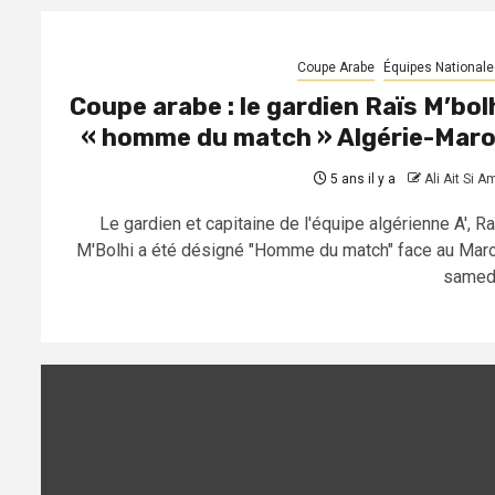
Coupe Arabe
Équipes Nationale
Coupe arabe : le gardien Raïs M’bol
« homme du match » Algérie-Mar
5 ans il y a
Ali Ait Si A
Le gardien et capitaine de l'équipe algérienne A', Ra
M'Bolhi a été désigné "Homme du match" face au Maro
samedi.