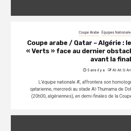
Coupe Arabe
Équipes Nationale
Coupe arabe / Qatar – Algérie : l
« Verts » face au dernier obstac
avant la fina
5 ans il y a
Ali Ait Si A
L'équipe nationale A', affrontera son homolog
qatarienne, mercredi au stade Al-Thumama de Do
(20h00, algériennes), en demi-finales de la Coupe.