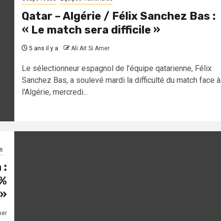
Qatar – Algérie / Félix Sanchez Bas :
« Le match sera difficile »
5 ans il y a
Ali Ait Si Amer
Le sélectionneur espagnol de l'équipe qatarienne, Félix
Sanchez Bas, a soulevé mardi la difficulté du match face à
l'Algérie, mercredi...
s
 :
0%
 »
mer