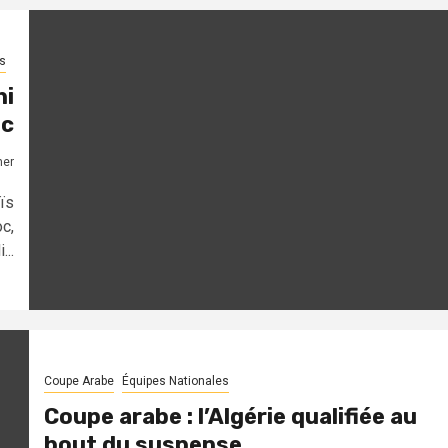
s
hi
oc
mer
ïs
c,
..
Coupe Arabe
Équipes Nationales
Coupe arabe : l’Algérie qualifiée au
bout du suspense