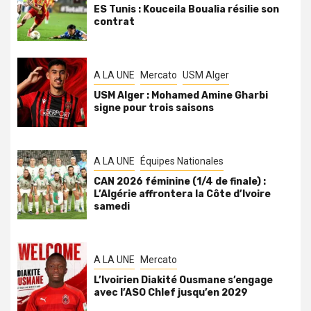
ES Tunis : Kouceila Boualia résilie son
contrat
A LA UNE
Mercato
USM Alger
USM Alger : Mohamed Amine Gharbi
signe pour trois saisons
A LA UNE
Équipes Nationales
CAN 2026 féminine (1/4 de finale) :
L’Algérie affrontera la Côte d’Ivoire
samedi
A LA UNE
Mercato
L’Ivoirien Diakité Ousmane s’engage
avec l’ASO Chlef jusqu’en 2029