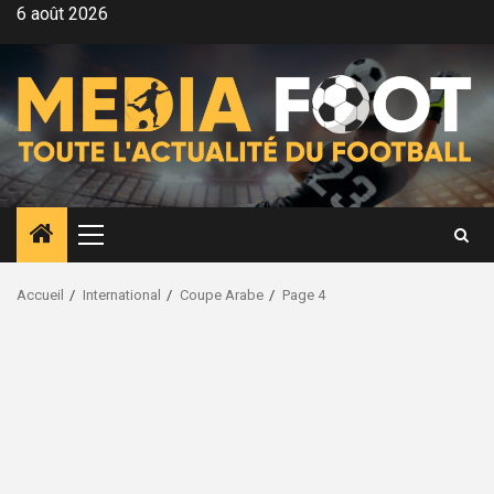
Aller
6 août 2026
au
contenu
Menu
principal
Accueil
International
Coupe Arabe
Page 4