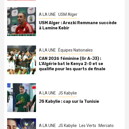
A LA UNE
USM Alger
USM Alger : Arezki Remmane succède
à Lamine Kebir
A LA UNE
Équipes Nationales
CAN 2026 féminine (Gr A-J3) :
L’Algérie bat le Kenya 2-0 et se
qualifie pour les quarts de finale
A LA UNE
JS Kabylie
JS Kabylie : cap sur la Tunisie
A LA UNE
JS Kabylie
Les Verts
Mercato