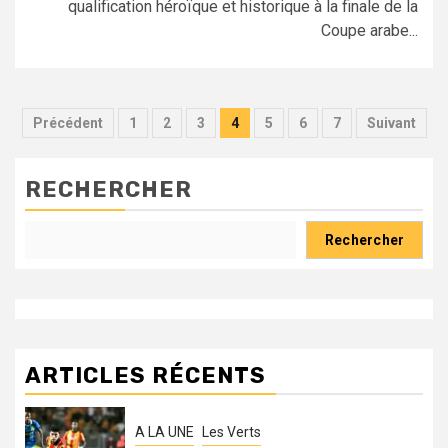
qualification héroïque et historique à la finale de la
Coupe arabe...
Pagination
Précédent
1
2
3
4
5
6
7
Suivant
des
publications
RECHERCHER
Rechercher
ARTICLES RÉCENTS
A LA UNE
Les Verts