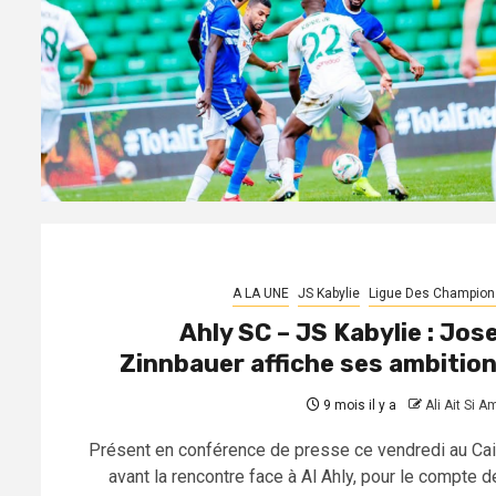
A LA UNE
JS Kabylie
Ligue Des Champion
Ahly SC – JS Kabylie : Jos
Zinnbauer affiche ses ambitio
9 mois il y a
Ali Ait Si A
Présent en conférence de presse ce vendredi au Cai
avant la rencontre face à Al Ahly, pour le compte de