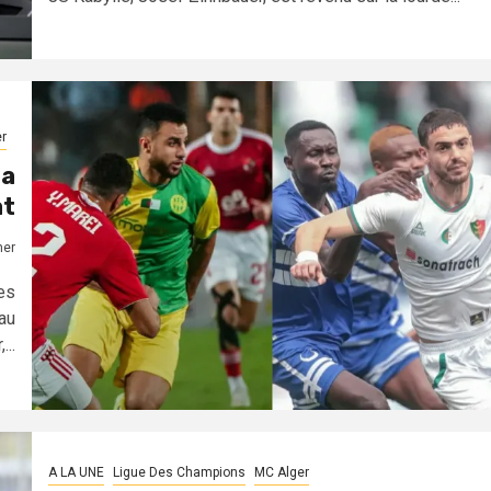
r
la
at
mer
es
au
...
A LA UNE
Ligue Des Champions
MC Alger