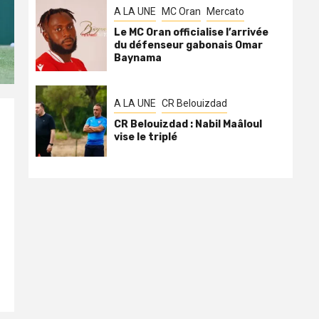
A LA UNE
MC Oran
Mercato
Le MC Oran officialise l’arrivée
du défenseur gabonais Omar
Baynama
A LA UNE
CR Belouizdad
CR Belouizdad : Nabil Maâloul
vise le triplé