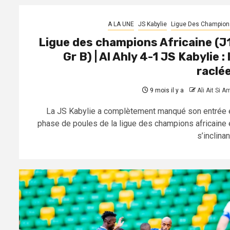
A LA UNE
JS Kabylie
Ligue Des Champion
Ligue des champions Africaine (J
Gr B) | Al Ahly 4-1 JS Kabylie : 
raclée
9 mois il y a
Ali Ait Si A
La JS Kabylie a complètement manqué son entrée 
phase de poules de la ligue des champions africaine 
s’inclinant