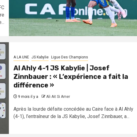
FC
re
...
A LA UNE
JS Kabylie
Ligue Des Champions
Al Ahly 4-1 JS Kabylie | Josef
Zinnbauer : « L’expérience a fait la
différence »
9 mois il y a
Ali Ait Si Amer
Après la lourde défaite concédée au Caire face à Al Ahly
(4-1), l’entraîneur de la JS Kabylie, Josef Zinnbauer, a...