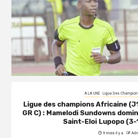
A LA UNE
Ligue Des Champion
Ligue des champions Africaine (J
GR C) : Mamelodi Sundowns domi
Saint-Eloi Lupopo (3-
9 mois il y a
Adm