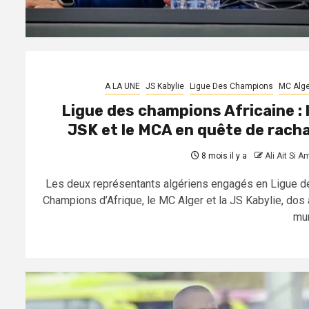
A LA UNE
JS Kabylie
Ligue Des Champions
MC Alge
Ligue des champions Africaine : 
JSK et le MCA en quête de rach
8 mois il y a
Ali Ait Si A
Les deux représentants algériens engagés en Ligue d
Champions d’Afrique, le MC Alger et la JS Kabylie, dos 
mur,