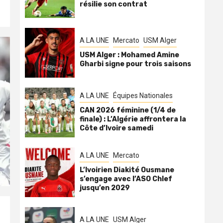
résilie son contrat
A LA UNE
Mercato
USM Alger
USM Alger : Mohamed Amine
Gharbi signe pour trois saisons
A LA UNE
Équipes Nationales
CAN 2026 féminine (1/4 de
finale) : L’Algérie affrontera la
Côte d’Ivoire samedi
A LA UNE
Mercato
L’Ivoirien Diakité Ousmane
s’engage avec l’ASO Chlef
jusqu’en 2029
A LA UNE
USM Alger