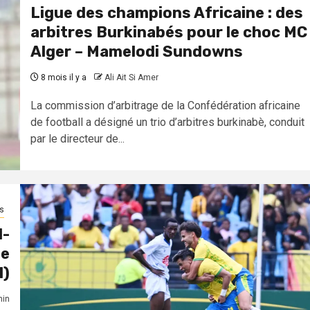
Ligue des champions Africaine : des
arbitres Burkinabés pour le choc MC
Alger – Mamelodi Sundowns
8 mois il y a
Ali Ait Si Amer
La commission d’arbitrage de la Confédération africaine
de football a désigné un trio d’arbitres burkinabè, conduit
par le directeur de...
s
1-
ne
1)
in