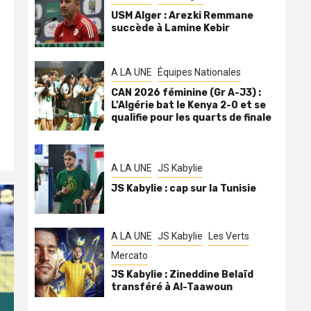
USM Alger : Arezki Remmane
succède à Lamine Kebir
A LA UNE
Équipes Nationales
CAN 2026 féminine (Gr A-J3) :
L’Algérie bat le Kenya 2-0 et se
qualifie pour les quarts de finale
A LA UNE
JS Kabylie
JS Kabylie : cap sur la Tunisie
A LA UNE
JS Kabylie
Les Verts
Mercato
JS Kabylie : Zineddine Belaïd
transféré à Al-Taawoun