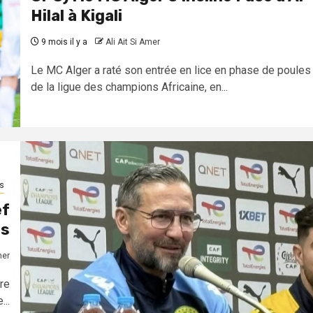
Hilal à Kigali
9 mois il y a
Ali Ait Si Amer
Le MC Alger a raté son entrée en lice en phase de poules
de la ligue des champions Africaine, en...
s
ef
ns
mer
re
...