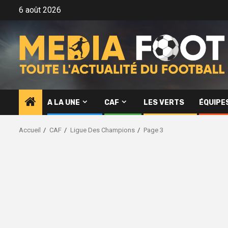
Aller
6 août 2026
au
contenu
A LA UNE
CAF
LES VERTS
ÉQUIPE
Accueil
CAF
Ligue Des Champions
Page 3