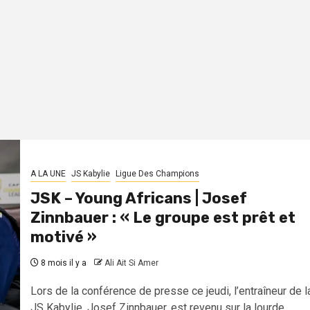
A LA UNE
JS Kabylie
Ligue Des Champions
JSK – Young Africans | Josef
Zinnbauer : « Le groupe est prêt et
motivé »
8 mois il y a
Ali Ait Si Amer
Lors de la conférence de presse ce jeudi, l’entraîneur de l
JS Kabylie, Josef Zinnbauer, est revenu sur la lourde...