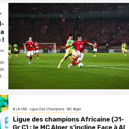
s
1-
la
 !
mer
en
en
...
A LA UNE
Ligue Des Champions
MC Alger
Ligue des champions Africaine (J1-
Gr C) : le MC Alger s’incline Face à Al