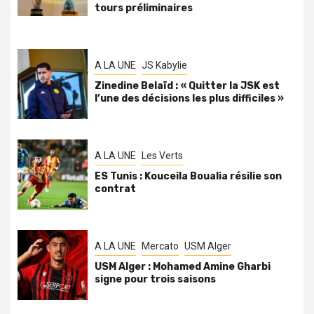
tours préliminaires
A LA UNE
JS Kabylie
Zinedine Belaïd : « Quitter la JSK est
l’une des décisions les plus difficiles »
A LA UNE
Les Verts
ES Tunis : Kouceila Boualia résilie son
contrat
A LA UNE
Mercato
USM Alger
USM Alger : Mohamed Amine Gharbi
signe pour trois saisons