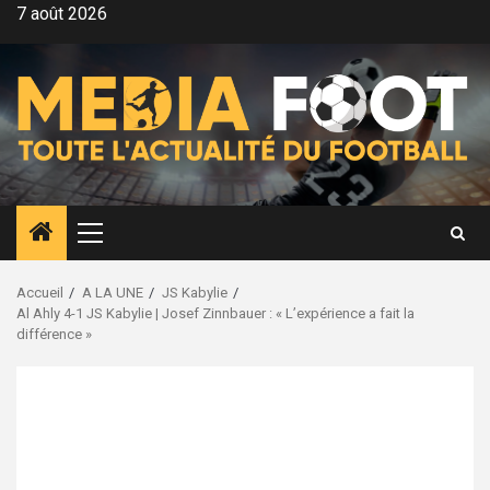
Aller
7 août 2026
au
contenu
Menu
principal
Accueil
A LA UNE
JS Kabylie
Al Ahly 4-1 JS Kabylie | Josef Zinnbauer : « L’expérience a fait la
différence »