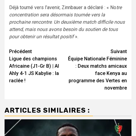
Déjà tourné vers l’avenir, Zinnbauer a déclaré : « No
tre
concentration sera désormais tournée vers la
prochaine rencontre
.
Un deuxième match difficile nous
attend, mais nous avons besoin du soutien de tous
pour obtenir un résultat positif
».
Navigation
Précédent
Suivant
Ligue des champions
Équipe Nationale Féminine
d’article
Africaine (J1-Gr B) | Al
: Deux matchs amicaux
Ahly 4-1 JS Kabylie : la
face Kenya au
raclée !
programme des Vertes en
novembre
ARTICLES SIMILAIRES :