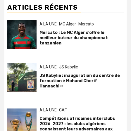
ARTICLES RÉCENTS
A LA UNE
MC Alger
Mercato
Mercato : Le MC Alger s’offre le
meilleur buteur du championnat
tanzanien
A LA UNE
JS Kabylie
JS Kabylie : inauguration du centre de
formation « Mohand Cherif
Hannachi »
A LA UNE
CAF
Compétitions africaines interclubs
2026-2027 : les clubs algériens
connaissent leurs adversaires aux