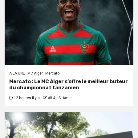
A LA UNE
MC Alger
Mercato
Mercato : Le MC Alger s’offre le meilleur buteur
du championnat tanzanien
12 heures il y a
Ali Ait Si Amer