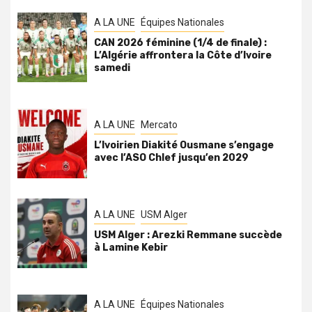
A LA UNE
Équipes Nationales
CAN 2026 féminine (1/4 de finale) :
L’Algérie affrontera la Côte d’Ivoire
samedi
A LA UNE
Mercato
L’Ivoirien Diakité Ousmane s’engage
avec l’ASO Chlef jusqu’en 2029
A LA UNE
USM Alger
USM Alger : Arezki Remmane succède
à Lamine Kebir
A LA UNE
Équipes Nationales