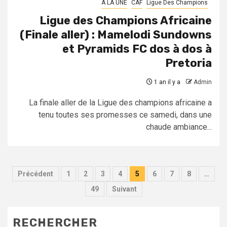
A LA UNE
CAF
Ligue Des Champions
Ligue des Champions Africaine
(Finale aller) : Mamelodi Sundowns
et Pyramids FC dos à dos à
Pretoria
1 an il y a
Admin
La finale aller de la Ligue des champions africaine a
tenu toutes ses promesses ce samedi, dans une
chaude ambiance...
Pagination
Précédent
1
2
3
4
5
6
7
8
…
des
49
Suivant
publications
RECHERCHER