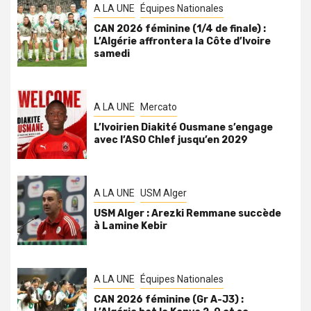
A LA UNE
Équipes Nationales
CAN 2026 féminine (1/4 de finale) :
L’Algérie affrontera la Côte d’Ivoire
samedi
A LA UNE
Mercato
L’Ivoirien Diakité Ousmane s’engage
avec l’ASO Chlef jusqu’en 2029
A LA UNE
USM Alger
USM Alger : Arezki Remmane succède
à Lamine Kebir
A LA UNE
Équipes Nationales
CAN 2026 féminine (Gr A-J3) :