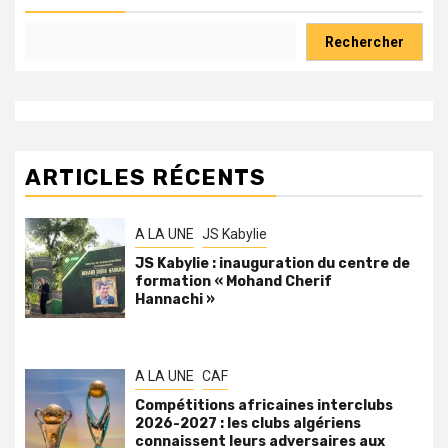
Rechercher
ARTICLES RÉCENTS
A LA UNE
JS Kabylie
JS Kabylie : inauguration du centre de
formation « Mohand Cherif
Hannachi »
A LA UNE
CAF
Compétitions africaines interclubs
2026-2027 : les clubs algériens
connaissent leurs adversaires aux