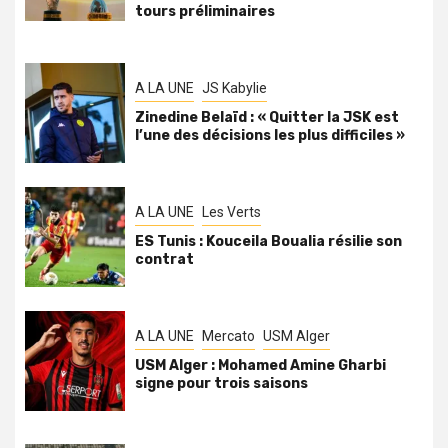
tours préliminaires
A LA UNE
JS Kabylie
Zinedine Belaïd : « Quitter la JSK est
l’une des décisions les plus difficiles »
A LA UNE
Les Verts
ES Tunis : Kouceila Boualia résilie son
contrat
A LA UNE
Mercato
USM Alger
USM Alger : Mohamed Amine Gharbi
signe pour trois saisons