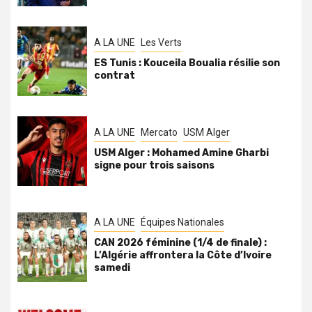
A LA UNE
Les Verts
ES Tunis : Kouceila Boualia résilie son
contrat
A LA UNE
Mercato
USM Alger
USM Alger : Mohamed Amine Gharbi
signe pour trois saisons
A LA UNE
Équipes Nationales
CAN 2026 féminine (1/4 de finale) :
L’Algérie affrontera la Côte d’Ivoire
samedi