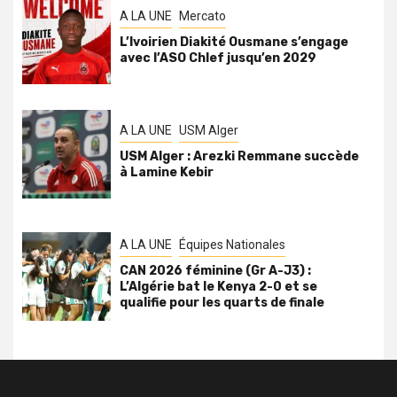
A LA UNE
Mercato
L’Ivoirien Diakité Ousmane s’engage
avec l’ASO Chlef jusqu’en 2029
A LA UNE
USM Alger
USM Alger : Arezki Remmane succède
à Lamine Kebir
A LA UNE
Équipes Nationales
CAN 2026 féminine (Gr A-J3) :
L’Algérie bat le Kenya 2-0 et se
qualifie pour les quarts de finale