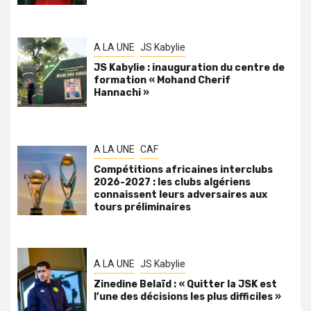
A LA UNE
JS Kabylie
JS Kabylie : inauguration du centre de
formation « Mohand Cherif
Hannachi »
A LA UNE
CAF
Compétitions africaines interclubs
2026-2027 : les clubs algériens
connaissent leurs adversaires aux
tours préliminaires
A LA UNE
JS Kabylie
Zinedine Belaïd : « Quitter la JSK est
l’une des décisions les plus difficiles »