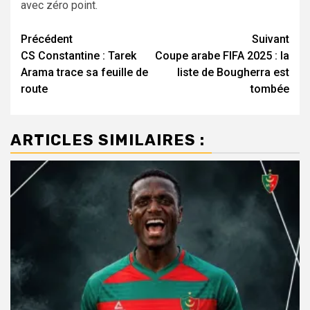
avec zéro point.
Navigation
Précédent
Suivant
CS Constantine : Tarek
Coupe arabe FIFA 2025 : la
d’article
Arama trace sa feuille de
liste de Bougherra est
route
tombée
ARTICLES SIMILAIRES :