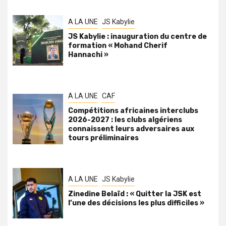
A LA UNE
JS Kabylie
JS Kabylie : inauguration du centre de
formation « Mohand Cherif
Hannachi »
A LA UNE
CAF
Compétitions africaines interclubs
2026-2027 : les clubs algériens
connaissent leurs adversaires aux
tours préliminaires
A LA UNE
JS Kabylie
Zinedine Belaïd : « Quitter la JSK est
l’une des décisions les plus difficiles »