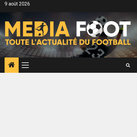
Aller
9 août 2026
au
contenu
Menu
principal