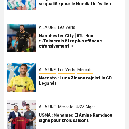
se qualifie pour le Mondial brésilien
A LA UNE
Les Verts
Manchester City | Aït-Nouri :
« J’aimerais être plus efficace
offensivement »
A LA UNE
Les Verts
Mercato
Mercato : Luca Zidane rejoint le CD
Leganés
A LA UNE
Mercato
USM Alger
USMA : Mohamed El Amine Ramdaoui
signe pour trois saisons