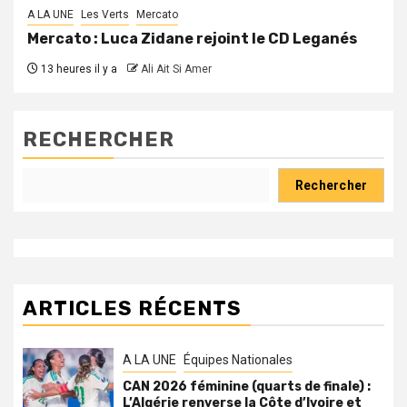
A LA UNE
Les Verts
Mercato
Mercato : Luca Zidane rejoint le CD Leganés
13 heures il y a
Ali Ait Si Amer
RECHERCHER
Rechercher
ARTICLES RÉCENTS
A LA UNE
Équipes Nationales
CAN 2026 féminine (quarts de finale) :
L’Algérie renverse la Côte d’Ivoire et