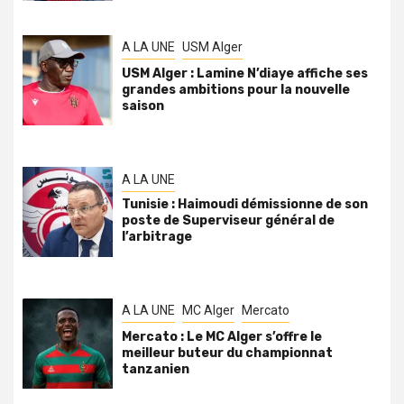
A LA UNE
USM Alger
USM Alger : Lamine N’diaye affiche ses
grandes ambitions pour la nouvelle
saison
A LA UNE
Tunisie : Haimoudi démissionne de son
poste de Superviseur général de
l’arbitrage
A LA UNE
MC Alger
Mercato
Mercato : Le MC Alger s’offre le
meilleur buteur du championnat
tanzanien