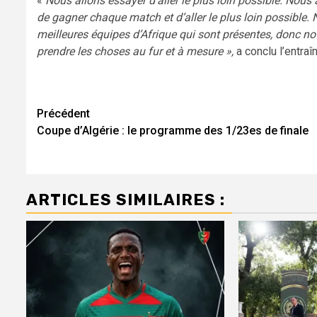
«
Nous allons essayer d’aller le plus loin possible. Nou
de gagner chaque match et d’aller le plus loin possible. 
meilleures équipes d’Afrique qui sont présentes, donc no
prendre les choses au fur et à mesure »,
a conclu l’entraîn
Navigation
Précédent
Coupe d’Algérie : le programme des 1/23es de finale
d’article
ARTICLES SIMILAIRES :