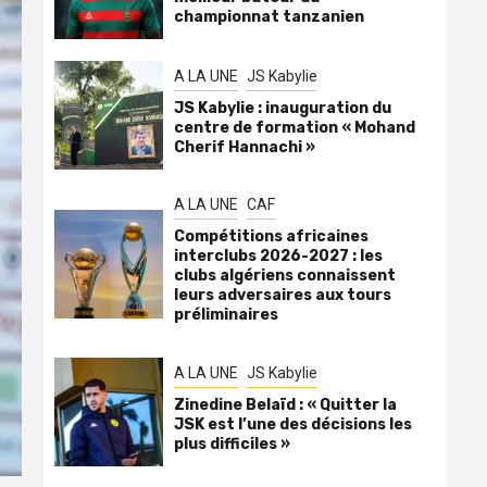
championnat tanzanien
A LA UNE
JS Kabylie
JS Kabylie : inauguration du
centre de formation « Mohand
Cherif Hannachi »
A LA UNE
CAF
Compétitions africaines
interclubs 2026-2027 : les
clubs algériens connaissent
leurs adversaires aux tours
préliminaires
A LA UNE
JS Kabylie
Zinedine Belaïd : « Quitter la
JSK est l’une des décisions les
plus difficiles »