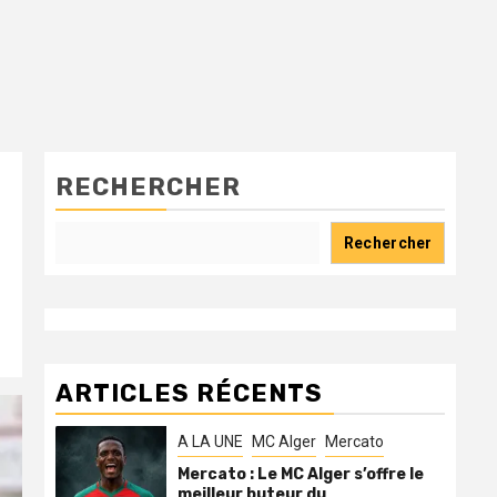
RECHERCHER
Rechercher
ARTICLES RÉCENTS
A LA UNE
MC Alger
Mercato
Mercato : Le MC Alger s’offre le
meilleur buteur du