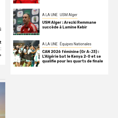
A LA UNE
USM Alger
USM Alger : Arezki Remmane
succède à Lamine Kebir
S
t
A LA UNE
Équipes Nationales
:
CAN 2026 féminine (Gr A-J3) :
»
L’Algérie bat le Kenya 2-0 et se
qualifie pour les quarts de finale