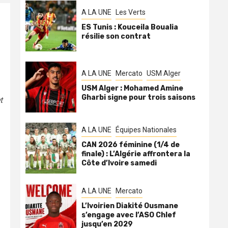
A LA UNE
Les Verts
ES Tunis : Kouceila Boualia
résilie son contrat
A LA UNE
Mercato
USM Alger
USM Alger : Mohamed Amine
Gharbi signe pour trois saisons
t
A LA UNE
Équipes Nationales
CAN 2026 féminine (1/4 de
finale) : L’Algérie affrontera la
Côte d’Ivoire samedi
A LA UNE
Mercato
L’Ivoirien Diakité Ousmane
s’engage avec l’ASO Chlef
jusqu’en 2029