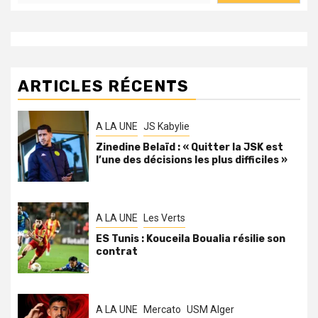
ARTICLES RÉCENTS
A LA UNE
JS Kabylie
Zinedine Belaïd : « Quitter la JSK est
l’une des décisions les plus difficiles »
A LA UNE
Les Verts
ES Tunis : Kouceila Boualia résilie son
contrat
A LA UNE
Mercato
USM Alger