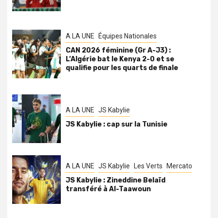
A LA UNE
Équipes Nationales
CAN 2026 féminine (Gr A-J3) :
L’Algérie bat le Kenya 2-0 et se
qualifie pour les quarts de finale
A LA UNE
JS Kabylie
JS Kabylie : cap sur la Tunisie
A LA UNE
JS Kabylie
Les Verts
Mercato
JS Kabylie : Zineddine Belaïd
transféré à Al-Taawoun