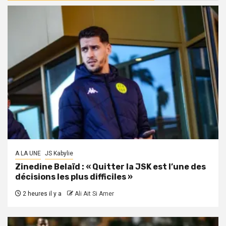
A LA UNE
JS Kabylie
Zinedine Belaïd : « Quitter la JSK est l’une des
décisions les plus difficiles »
2 heures il y a
Ali Ait Si Amer