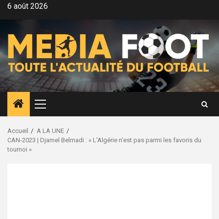
Aller
6 août 2026
au
contenu
Menu
principal
Accueil
A LA UNE
CAN-2023 | Djamel Belmadi : « L’Algérie n’est pas parmi les favoris du
tournoi »