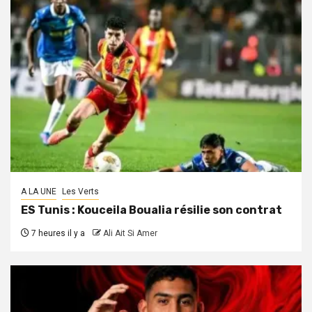
A LA UNE
Les Verts
ES Tunis : Kouceila Boualia résilie son contrat
7 heures il y a
Ali Ait Si Amer