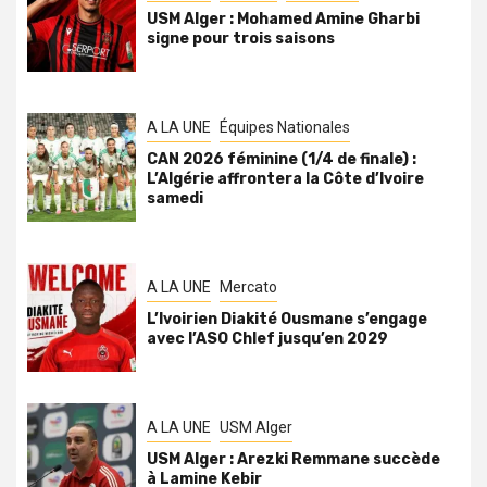
USM Alger : Mohamed Amine Gharbi
signe pour trois saisons
A LA UNE
Équipes Nationales
CAN 2026 féminine (1/4 de finale) :
L’Algérie affrontera la Côte d’Ivoire
samedi
A LA UNE
Mercato
L’Ivoirien Diakité Ousmane s’engage
avec l’ASO Chlef jusqu’en 2029
A LA UNE
USM Alger
USM Alger : Arezki Remmane succède
à Lamine Kebir