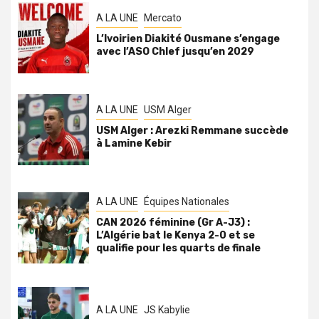
A LA UNE
Mercato
L’Ivoirien Diakité Ousmane s’engage
avec l’ASO Chlef jusqu’en 2029
A LA UNE
USM Alger
USM Alger : Arezki Remmane succède
à Lamine Kebir
A LA UNE
Équipes Nationales
CAN 2026 féminine (Gr A-J3) :
L’Algérie bat le Kenya 2-0 et se
qualifie pour les quarts de finale
A LA UNE
JS Kabylie