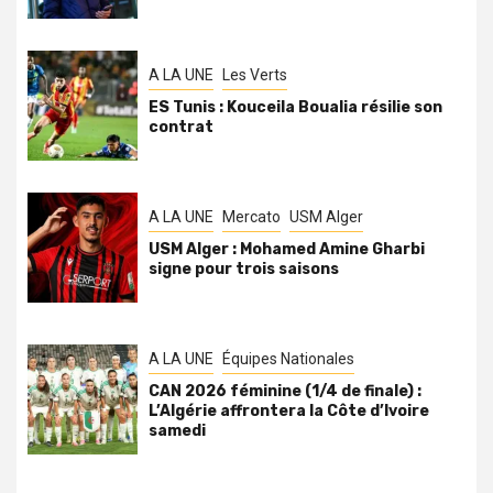
A LA UNE
Les Verts
ES Tunis : Kouceila Boualia résilie son
contrat
A LA UNE
Mercato
USM Alger
USM Alger : Mohamed Amine Gharbi
signe pour trois saisons
A LA UNE
Équipes Nationales
CAN 2026 féminine (1/4 de finale) :
L’Algérie affrontera la Côte d’Ivoire
samedi