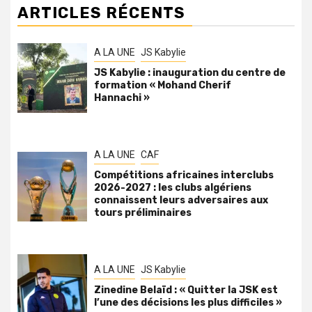
ARTICLES RÉCENTS
A LA UNE
JS Kabylie
JS Kabylie : inauguration du centre de
formation « Mohand Cherif
Hannachi »
A LA UNE
CAF
Compétitions africaines interclubs
2026-2027 : les clubs algériens
connaissent leurs adversaires aux
tours préliminaires
A LA UNE
JS Kabylie
Zinedine Belaïd : « Quitter la JSK est
l’une des décisions les plus difficiles »