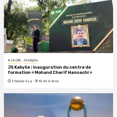
A LA UNE
JS Kabylie
JS Kabylie : inauguration du centre de
formation « Mohand Cherif Hannachi »
2 heures il y a
Ali Ait Si Amer