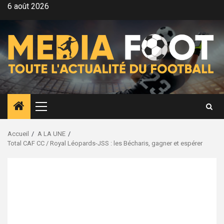
Aller
6 août 2026
au
contenu
Menu
principal
Accueil
A LA UNE
Total CAF CC / Royal Léopards-JSS : les Bécharis, gagner et espérer