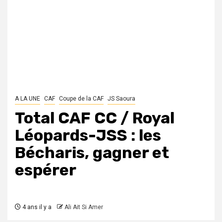
A LA UNE
CAF
Coupe de la CAF
JS Saoura
Total CAF CC / Royal
Léopards-JSS : les
Bécharis, gagner et
espérer
4 ans il y a
Ali Ait Si Amer