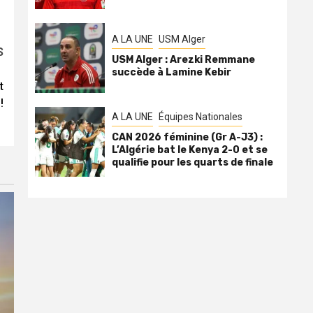
A LA UNE
USM Alger
S
USM Alger : Arezki Remmane
succède à Lamine Kebir
t
!
A LA UNE
Équipes Nationales
CAN 2026 féminine (Gr A-J3) :
L’Algérie bat le Kenya 2-0 et se
qualifie pour les quarts de finale