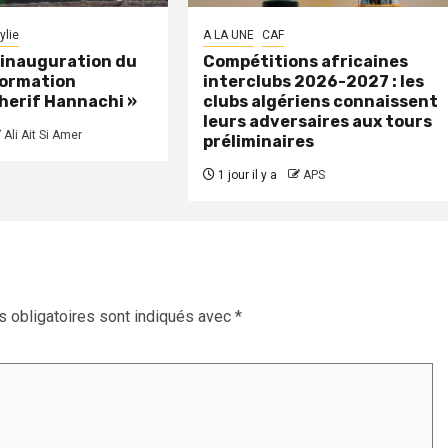
ylie
A LA UNE
CAF
: inauguration du
Compétitions africaines
formation
interclubs 2026-2027 : les
herif Hannachi »
clubs algériens connaissent
leurs adversaires aux tours
Ali Ait Si Amer
préliminaires
1 jour il y a
APS
 obligatoires sont indiqués avec
*