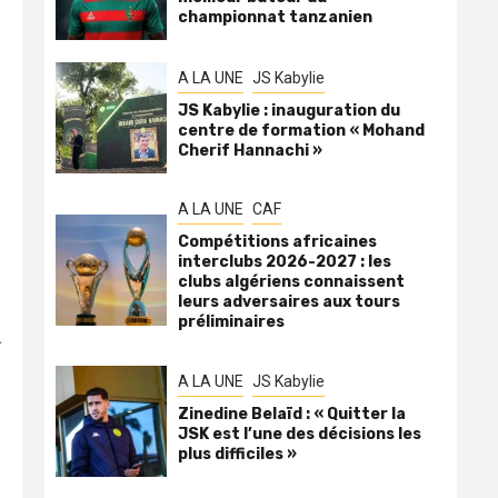
championnat tanzanien
A LA UNE
JS Kabylie
JS Kabylie : inauguration du
centre de formation « Mohand
Cherif Hannachi »
A LA UNE
CAF
Compétitions africaines
interclubs 2026-2027 : les
clubs algériens connaissent
leurs adversaires aux tours
préliminaires
A LA UNE
JS Kabylie
Zinedine Belaïd : « Quitter la
JSK est l’une des décisions les
plus difficiles »