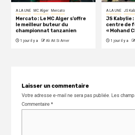
A LA UNE
MC Alger
Mercato
A LA UNE
JS Kab
Mercato : Le MC Alger s’offre
JS Kabylie 
le meilleur buteur du
centre de 
championnat tanzanien
« Mohand C
1 jour il y a
Ali Ait Si Amer
1 jour il y a
Laisser un commentaire
Votre adresse e-mail ne sera pas publiée.
Les champs
Commentaire
*