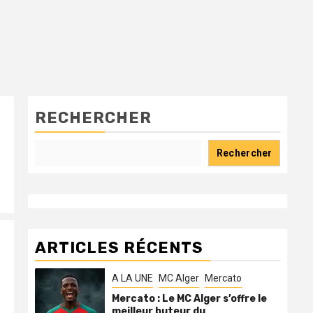
RECHERCHER
Rechercher
ARTICLES RÉCENTS
A LA UNE
MC Alger
Mercato
Mercato : Le MC Alger s’offre le
meilleur buteur du