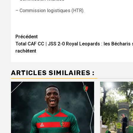
– Commission logistiques (HTR).
Navigation
Précédent
Total CAF CC | JSS 2-0 Royal Leopards : les Bécharis 
d’article
rachètent
ARTICLES SIMILAIRES :