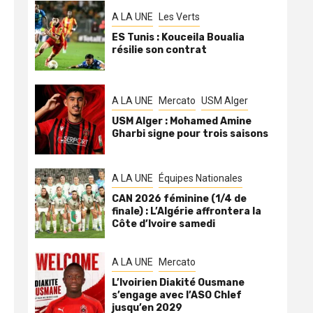
A LA UNE
Les Verts
ES Tunis : Kouceila Boualia
résilie son contrat
A LA UNE
Mercato
USM Alger
USM Alger : Mohamed Amine
Gharbi signe pour trois saisons
A LA UNE
Équipes Nationales
CAN 2026 féminine (1/4 de
finale) : L’Algérie affrontera la
Côte d’Ivoire samedi
A LA UNE
Mercato
L’Ivoirien Diakité Ousmane
s’engage avec l’ASO Chlef
jusqu’en 2029