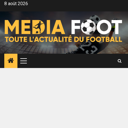
Aller
8 août 2026
au
contenu
Menu
principal