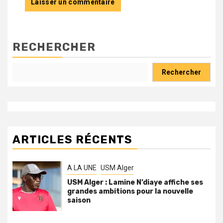
RECHERCHER
Rechercher
ARTICLES RÉCENTS
A LA UNE
USM Alger
USM Alger : Lamine N’diaye affiche ses
grandes ambitions pour la nouvelle
saison