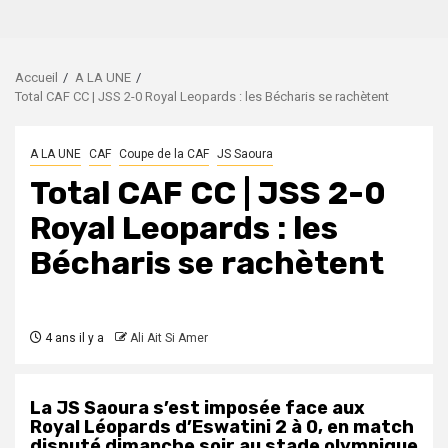
Accueil
A LA UNE
Total CAF CC | JSS 2-0 Royal Leopards : les Bécharis se rachètent
A LA UNE
CAF
Coupe de la CAF
JS Saoura
Total CAF CC | JSS 2-0
Royal Leopards : les
Bécharis se rachètent
4 ans il y a
Ali Ait Si Amer
La JS Saoura s’est imposée face aux
Royal Léopards d’Eswatini 2 à 0, en match
disputé dimanche soir au stade olympique