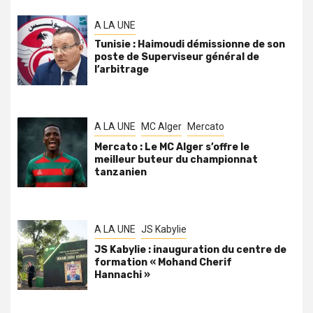
A LA UNE
Tunisie : Haimoudi démissionne de son
poste de Superviseur général de
l’arbitrage
A LA UNE
MC Alger
Mercato
Mercato : Le MC Alger s’offre le
meilleur buteur du championnat
tanzanien
A LA UNE
JS Kabylie
JS Kabylie : inauguration du centre de
formation « Mohand Cherif
Hannachi »