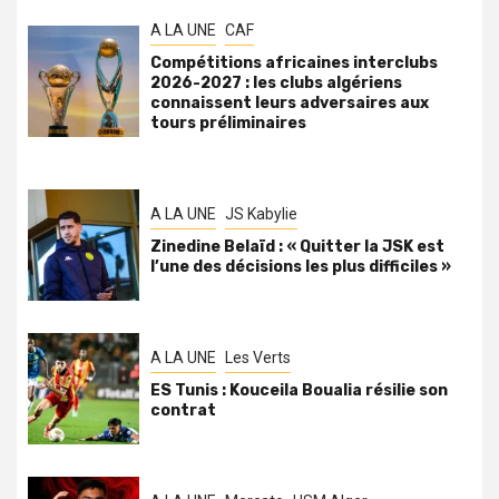
A LA UNE
CAF
Compétitions africaines interclubs
2026-2027 : les clubs algériens
connaissent leurs adversaires aux
tours préliminaires
A LA UNE
JS Kabylie
Zinedine Belaïd : « Quitter la JSK est
l’une des décisions les plus difficiles »
A LA UNE
Les Verts
ES Tunis : Kouceila Boualia résilie son
contrat