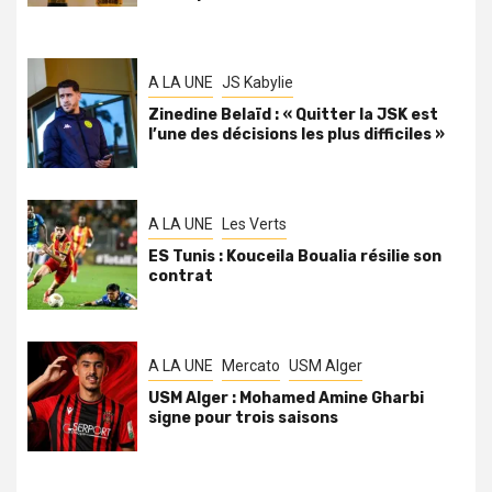
A LA UNE
JS Kabylie
Zinedine Belaïd : « Quitter la JSK est
l’une des décisions les plus difficiles »
A LA UNE
Les Verts
ES Tunis : Kouceila Boualia résilie son
contrat
A LA UNE
Mercato
USM Alger
USM Alger : Mohamed Amine Gharbi
signe pour trois saisons