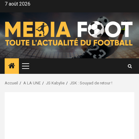
Aller
7 août 2026
au
contenu
Menu
principal
Accueil
A LA UNE
JS Kabylie
JSK : Souyad de retour !