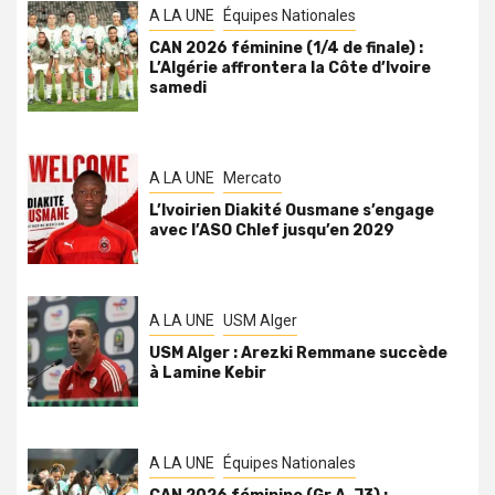
A LA UNE
Équipes Nationales
CAN 2026 féminine (1/4 de finale) :
L’Algérie affrontera la Côte d’Ivoire
samedi
A LA UNE
Mercato
L’Ivoirien Diakité Ousmane s’engage
avec l’ASO Chlef jusqu’en 2029
A LA UNE
USM Alger
USM Alger : Arezki Remmane succède
à Lamine Kebir
A LA UNE
Équipes Nationales