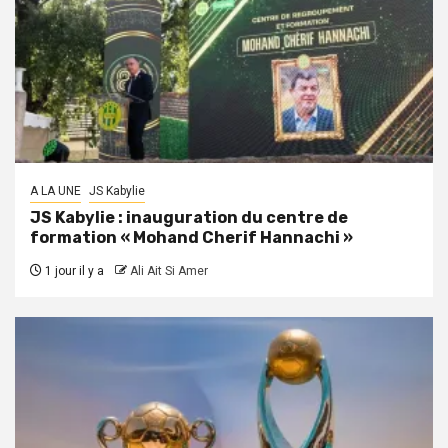
A LA UNE
JS Kabylie
JS Kabylie : inauguration du centre de
formation « Mohand Cherif Hannachi »
1 jour il y a
Ali Ait Si Amer