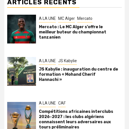
ARTICLES RÉCENTS
A LA UNE
MC Alger
Mercato
Mercato : Le MC Alger s’offre le
meilleur buteur du championnat
tanzanien
A LA UNE
JS Kabylie
JS Kabylie : inauguration du centre de
formation « Mohand Cherif
Hannachi »
A LA UNE
CAF
Compétitions africaines interclubs
2026-2027 : les clubs algériens
connaissent leurs adversaires aux
tours préliminaires