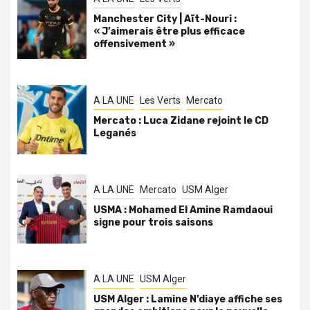
Manchester City | Aït-Nouri :
« J’aimerais être plus efficace
offensivement »
A LA UNE
Les Verts
Mercato
Mercato : Luca Zidane rejoint le CD
Leganés
A LA UNE
Mercato
USM Alger
USMA : Mohamed El Amine Ramdaoui
signe pour trois saisons
A LA UNE
USM Alger
USM Alger : Lamine N’diaye affiche ses