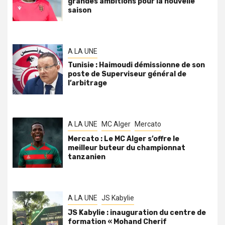
grandes ambitions pour la nouvelle
saison
A LA UNE
Tunisie : Haimoudi démissionne de son
poste de Superviseur général de
l’arbitrage
A LA UNE
MC Alger
Mercato
Mercato : Le MC Alger s’offre le
meilleur buteur du championnat
tanzanien
A LA UNE
JS Kabylie
JS Kabylie : inauguration du centre de
formation « Mohand Cherif