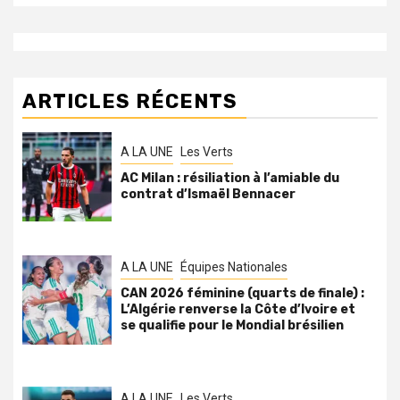
ARTICLES RÉCENTS
A LA UNE
Les Verts
AC Milan : résiliation à l’amiable du
contrat d’Ismaël Bennacer
A LA UNE
Équipes Nationales
CAN 2026 féminine (quarts de finale) :
L’Algérie renverse la Côte d’Ivoire et
se qualifie pour le Mondial brésilien
A LA UNE
Les Verts