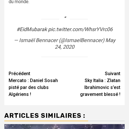
du monde.
#EidMubarak
pic.twitter.com/WhsrYVrc06
— Ismaël Bennacer (@IsmaelBennacer)
May
24, 2020
Navigation
Précédent
Suivant
Mercato : Daniel Sosah
Sky Italia : Zlatan
d’article
pisté par des clubs
Ibrahimovic s’est
Algériens !
gravement blessé !
ARTICLES SIMILAIRES :