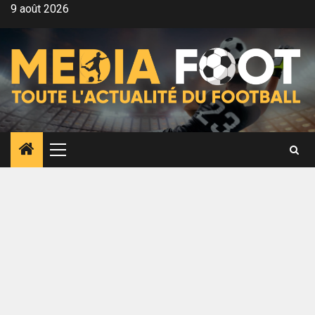
Aller
9 août 2026
au
contenu
Menu
principal