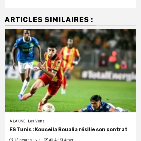
ARTICLES SIMILAIRES :
A LA UNE
Les Verts
ES Tunis : Kouceila Boualia résilie son contrat
18 heures il y a
Ali Ait Si Amer