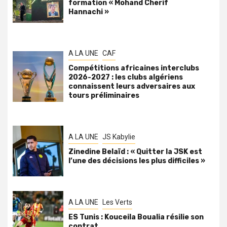
formation « Mohand Cherif
Hannachi »
A LA UNE
CAF
Compétitions africaines interclubs
2026-2027 : les clubs algériens
connaissent leurs adversaires aux
tours préliminaires
A LA UNE
JS Kabylie
Zinedine Belaïd : « Quitter la JSK est
l’une des décisions les plus difficiles »
A LA UNE
Les Verts
ES Tunis : Kouceila Boualia résilie son
contrat