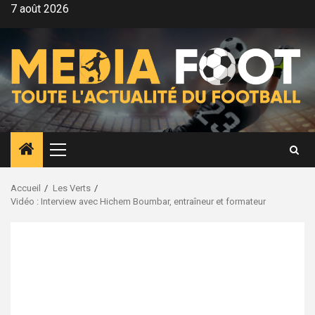
Aller
7 août 2026
au
contenu
Menu
principal
Accueil
Les Verts
Vidéo : Interview avec Hichem Boumbar, entraîneur et formateur