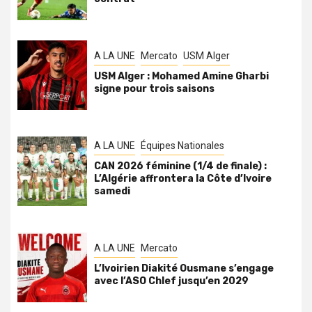
A LA UNE
Mercato
USM Alger
USM Alger : Mohamed Amine Gharbi
signe pour trois saisons
A LA UNE
Équipes Nationales
CAN 2026 féminine (1/4 de finale) :
L’Algérie affrontera la Côte d’Ivoire
samedi
A LA UNE
Mercato
L’Ivoirien Diakité Ousmane s’engage
avec l’ASO Chlef jusqu’en 2029