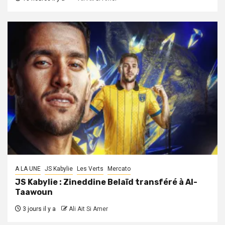
A LA UNE
JS Kabylie
Les Verts
Mercato
JS Kabylie : Zineddine Belaïd transféré à Al-
Taawoun
3 jours il y a
Ali Ait Si Amer