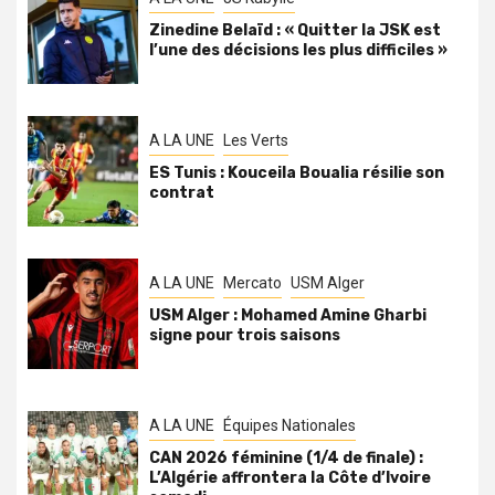
Zinedine Belaïd : « Quitter la JSK est
l’une des décisions les plus difficiles »
A LA UNE
Les Verts
ES Tunis : Kouceila Boualia résilie son
contrat
A LA UNE
Mercato
USM Alger
USM Alger : Mohamed Amine Gharbi
signe pour trois saisons
A LA UNE
Équipes Nationales
CAN 2026 féminine (1/4 de finale) :
L’Algérie affrontera la Côte d’Ivoire