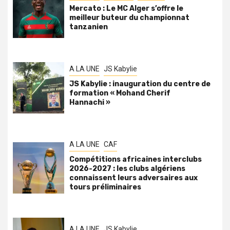
Mercato : Le MC Alger s’offre le
meilleur buteur du championnat
tanzanien
A LA UNE
JS Kabylie
JS Kabylie : inauguration du centre de
formation « Mohand Cherif
Hannachi »
A LA UNE
CAF
Compétitions africaines interclubs
2026-2027 : les clubs algériens
connaissent leurs adversaires aux
tours préliminaires
A LA UNE
JS Kabylie