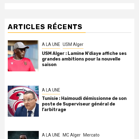
ARTICLES RÉCENTS
A LA UNE
USM Alger
USM Alger : Lamine N’diaye affiche ses
grandes ambitions pour la nouvelle
saison
A LA UNE
Tunisie : Haimoudi démissionne de son
poste de Superviseur général de
l’arbitrage
A LA UNE
MC Alger
Mercato