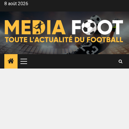
Aller
8 août 2026
au
contenu
Menu
principal