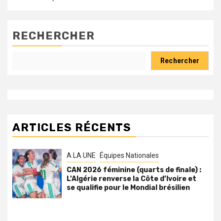
RECHERCHER
Rechercher
ARTICLES RÉCENTS
A LA UNE
Équipes Nationales
CAN 2026 féminine (quarts de finale) :
L’Algérie renverse la Côte d’Ivoire et
se qualifie pour le Mondial brésilien