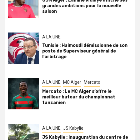
USM Alger : Lamine N’diaye affiche ses
grandes ambitions pour la nouvelle
saison
A LA UNE
Tunisie : Haimoudi démissionne de son
poste de Superviseur général de
l’arbitrage
A LA UNE
MC Alger
Mercato
Mercato : Le MC Alger s’offre le
meilleur buteur du championnat
tanzanien
A LA UNE
JS Kabylie
JS Kabylie : inauguration du centre de