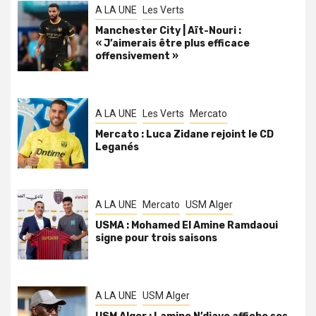
A LA UNE
Les Verts
Manchester City | Aït-Nouri :
« J’aimerais être plus efficace
offensivement »
A LA UNE
Les Verts
Mercato
Mercato : Luca Zidane rejoint le CD
Leganés
A LA UNE
Mercato
USM Alger
USMA : Mohamed El Amine Ramdaoui
signe pour trois saisons
A LA UNE
USM Alger