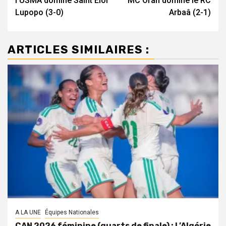
l’USMA domine Saint Eloi
MC Oran domine le RC
Lupopo (3-0)
Arbaâ (2-1)
ARTICLES SIMILAIRES :
A LA UNE
Équipes Nationales
CAN 2026 féminine (quarts de finale) : L’Algérie