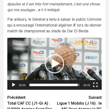
épaules et il est très fort mentalement, c’est une chose
qui me soulage
« , a-t-il indiqué.
Par ailleurs, le Général a tenu à saluer le public Usmiste
qui a encouragé l’international algérien A’ lors du dernier
match de championnat au stade de Dar El-Beida.
Lecteur
vidéo
00:00
00:33
Navigation
Précédent
Suivant
Total CAF CC (J1-Gr A) :
Ligue 1 Mobilis (J 16) : le
d’article