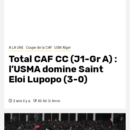
A LA UNE
Coupe de la CAF
USM Alger
Total CAF CC (J1-Gr A) :
l’USMA domine Saint
Eloi Lupopo (3-0)
3 ans il y a
Ali Ait Si Amer