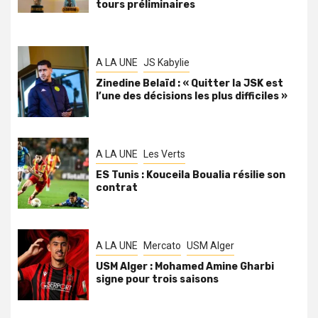
tours préliminaires
A LA UNE
JS Kabylie
Zinedine Belaïd : « Quitter la JSK est
l’une des décisions les plus difficiles »
A LA UNE
Les Verts
ES Tunis : Kouceila Boualia résilie son
contrat
A LA UNE
Mercato
USM Alger
USM Alger : Mohamed Amine Gharbi
signe pour trois saisons