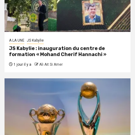
A LA UNE
JS Kabylie
JS Kabylie : inauguration du centre de
formation « Mohand Cherif Hannachi »
1 jour il y a
Ali Ait Si Amer