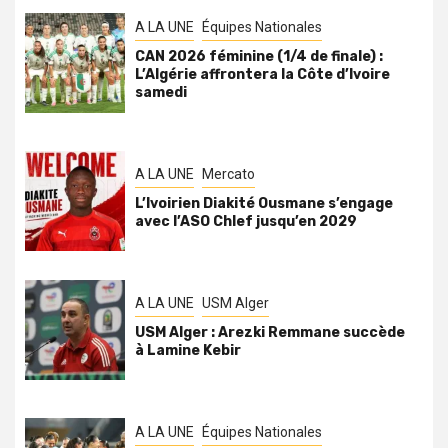
A LA UNE
Équipes Nationales
CAN 2026 féminine (1/4 de finale) :
L’Algérie affrontera la Côte d’Ivoire
samedi
A LA UNE
Mercato
L’Ivoirien Diakité Ousmane s’engage
avec l’ASO Chlef jusqu’en 2029
A LA UNE
USM Alger
USM Alger : Arezki Remmane succède
à Lamine Kebir
A LA UNE
Équipes Nationales