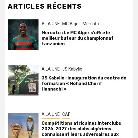
ARTICLES RÉCENTS
A LA UNE
MC Alger
Mercato
Mercato : Le MC Alger s’offre le
meilleur buteur du championnat
tanzanien
A LA UNE
JS Kabylie
JS Kabylie : inauguration du centre de
formation « Mohand Cherif
Hannachi »
A LA UNE
CAF
Compétitions africaines interclubs
2026-2027 : les clubs algériens
connaissent leurs adversaires aux