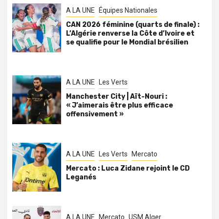
A LA UNE
Équipes Nationales
CAN 2026 féminine (quarts de finale) :
L’Algérie renverse la Côte d’Ivoire et
se qualifie pour le Mondial brésilien
A LA UNE
Les Verts
Manchester City | Aït-Nouri :
« J’aimerais être plus efficace
offensivement »
A LA UNE
Les Verts
Mercato
Mercato : Luca Zidane rejoint le CD
Leganés
A LA UNE
Mercato
USM Alger