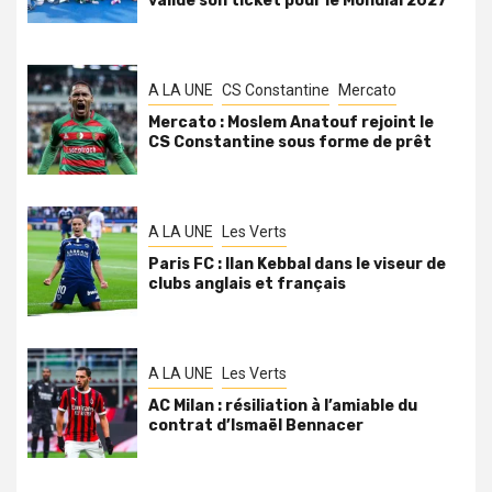
valide son ticket pour le Mondial 2027
A LA UNE
CS Constantine
Mercato
Mercato : Moslem Anatouf rejoint le
CS Constantine sous forme de prêt
A LA UNE
Les Verts
Paris FC : Ilan Kebbal dans le viseur de
clubs anglais et français
A LA UNE
Les Verts
AC Milan : résiliation à l’amiable du
contrat d’Ismaël Bennacer