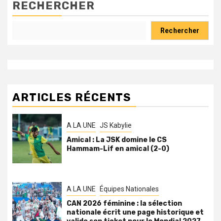
RECHERCHER
Rechercher
ARTICLES RÉCENTS
A LA UNE
JS Kabylie
Amical : La JSK domine le CS
Hammam-Lif en amical (2-0)
A LA UNE
Équipes Nationales
CAN 2026 féminine : la sélection
nationale écrit une page historique et