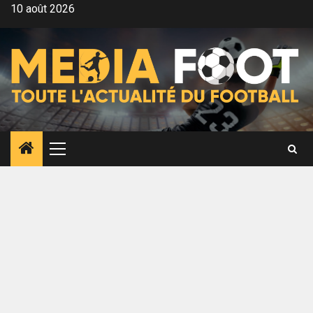
Aller
10 août 2026
au
contenu
Menu
principal