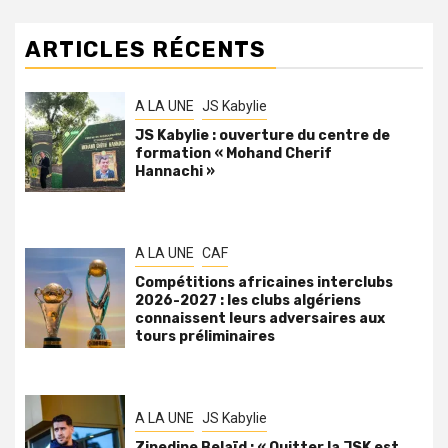
ARTICLES RÉCENTS
A LA UNE
JS Kabylie
JS Kabylie : ouverture du centre de
formation « Mohand Cherif
Hannachi »
A LA UNE
CAF
Compétitions africaines interclubs
2026-2027 : les clubs algériens
connaissent leurs adversaires aux
tours préliminaires
A LA UNE
JS Kabylie
Zinedine Belaïd : « Quitter la JSK est