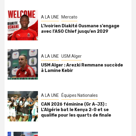
A LA UNE
Mercato
L’Ivoirien Diakité Ousmane s’engage
avec l’ASO Chlef jusqu’en 2029
A LA UNE
USM Alger
USM Alger : Arezki Remmane succède
à Lamine Kebir
A LA UNE
Équipes Nationales
CAN 2026 féminine (Gr A-J3) :
L’Algérie bat le Kenya 2-0 et se
qualifie pour les quarts de finale