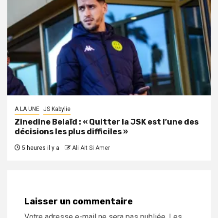
A LA UNE
JS Kabylie
Zinedine Belaïd : « Quitter la JSK est l’une des
décisions les plus difficiles »
5 heures il y a
Ali Ait Si Amer
Laisser un commentaire
Votre adresse e-mail ne sera pas publiée.
Les