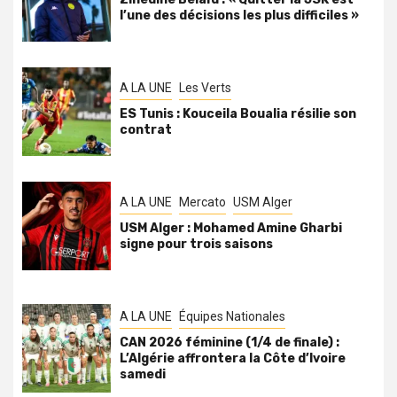
l’une des décisions les plus difficiles »
A LA UNE
Les Verts
ES Tunis : Kouceila Boualia résilie son
contrat
A LA UNE
Mercato
USM Alger
USM Alger : Mohamed Amine Gharbi
signe pour trois saisons
A LA UNE
Équipes Nationales
CAN 2026 féminine (1/4 de finale) :
L’Algérie affrontera la Côte d’Ivoire
samedi