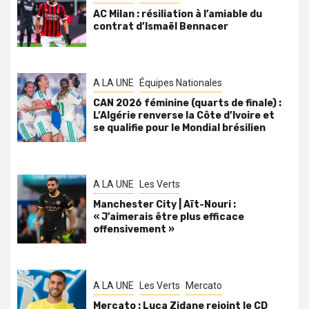
AC Milan : résiliation à l’amiable du
contrat d’Ismaël Bennacer
A LA UNE
Équipes Nationales
CAN 2026 féminine (quarts de finale) :
L’Algérie renverse la Côte d’Ivoire et
se qualifie pour le Mondial brésilien
A LA UNE
Les Verts
Manchester City | Aït-Nouri :
« J’aimerais être plus efficace
offensivement »
A LA UNE
Les Verts
Mercato
Mercato : Luca Zidane rejoint le CD