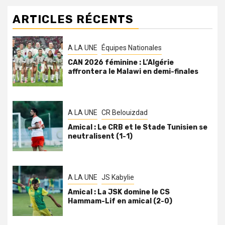
ARTICLES RÉCENTS
A LA UNE
Équipes Nationales
CAN 2026 féminine : L’Algérie
affrontera le Malawi en demi-finales
A LA UNE
CR Belouizdad
Amical : Le CRB et le Stade Tunisien se
neutralisent (1-1)
A LA UNE
JS Kabylie
Amical : La JSK domine le CS
Hammam-Lif en amical (2-0)