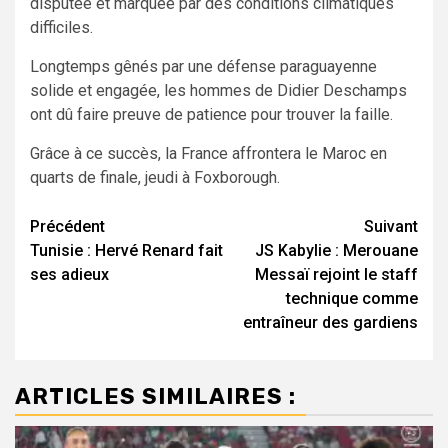
disputée et marquée par des conditions climatiques
difficiles.
Longtemps gênés par une défense paraguayenne
solide et engagée, les hommes de Didier Deschamps
ont dû faire preuve de patience pour trouver la faille.
Grâce à ce succès, la France affrontera le Maroc en
quarts de finale, jeudi à Foxborough.
Navigation
Précédent
Suivant
Tunisie : Hervé Renard fait
JS Kabylie : Merouane
d’article
ses adieux
Messaï rejoint le staff
technique comme
entraîneur des gardiens
ARTICLES SIMILAIRES :