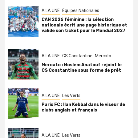
A LA UNE
Équipes Nationales
CAN 2026 féminine : la sélection
nationale écrit une page historique et
valide son ticket pour le Mondial 2027
A LA UNE
CS Constantine
Mercato
Mercato : Moslem Anatouf rejoint le
CS Constantine sous forme de prêt
A LA UNE
Les Verts
Paris FC : Ilan Kebbal dans le viseur de
clubs anglais et français
A LA UNE
Les Verts