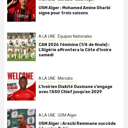
USM Alger : Mohamed Amine Gharbi
signe pour trois saisons
A LA UNE
Équipes Nationales
CAN 2026 féminine (1/4 de finale) :
L’Algérie affrontera la Côte d’Ivoire
samedi
A LA UNE
Mercato
L’Ivoirien Diakité Ousmane s’engage
avec l’ASO Chlef jusqu’en 2029
A LA UNE
USM Alger
USM Alger : Arezki Remmane succède