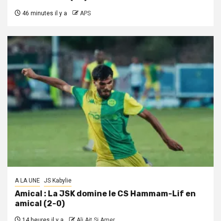
46 minutes il y a
APS
A LA UNE
JS Kabylie
Amical : La JSK domine le CS Hammam-Lif en
amical (2-0)
14 heures il y a
Ali Ait Si Amer