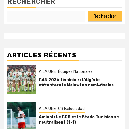
RECHERCHER
Rechercher
ARTICLES RÉCENTS
A LA UNE
Équipes Nationales
CAN 2026 féminine : L’Algérie
affrontera le Malawi en demi-finales
A LA UNE
CR Belouizdad
Amical : Le CRB et le Stade Tunisien se
neutralisent (1-1)