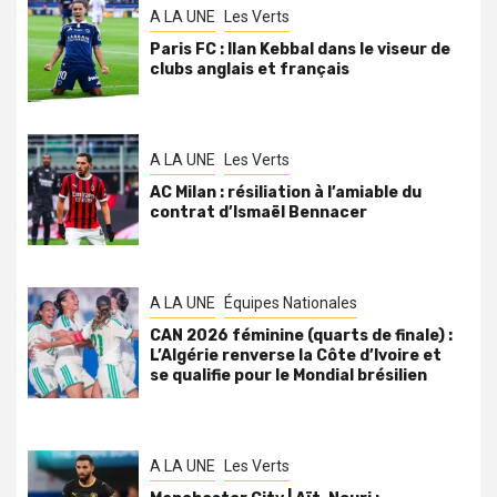
A LA UNE
Les Verts
Paris FC : Ilan Kebbal dans le viseur de
clubs anglais et français
A LA UNE
Les Verts
AC Milan : résiliation à l’amiable du
contrat d’Ismaël Bennacer
A LA UNE
Équipes Nationales
CAN 2026 féminine (quarts de finale) :
L’Algérie renverse la Côte d’Ivoire et
se qualifie pour le Mondial brésilien
A LA UNE
Les Verts