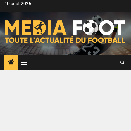
Aller
10 août 2026
au
contenu
Menu
principal