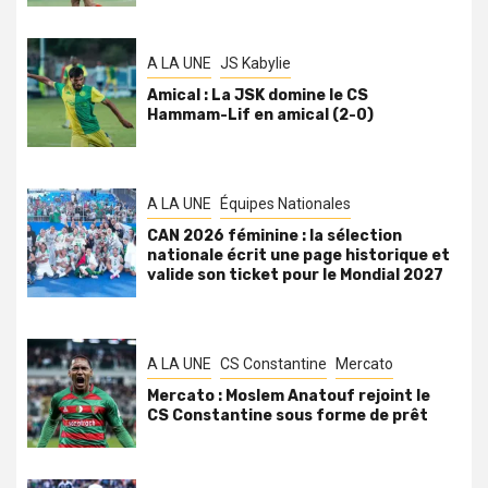
A LA UNE
JS Kabylie
Amical : La JSK domine le CS
Hammam-Lif en amical (2-0)
A LA UNE
Équipes Nationales
CAN 2026 féminine : la sélection
nationale écrit une page historique et
valide son ticket pour le Mondial 2027
A LA UNE
CS Constantine
Mercato
Mercato : Moslem Anatouf rejoint le
CS Constantine sous forme de prêt