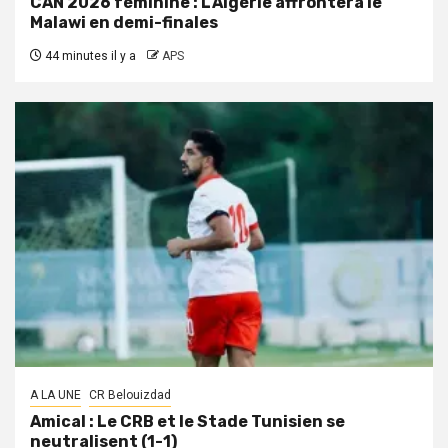
CAN 2026 féminine : L’Algérie affrontera le
Malawi en demi-finales
44 minutes il y a
APS
A LA UNE
CR Belouizdad
Amical : Le CRB et le Stade Tunisien se
neutralisent (1-1)