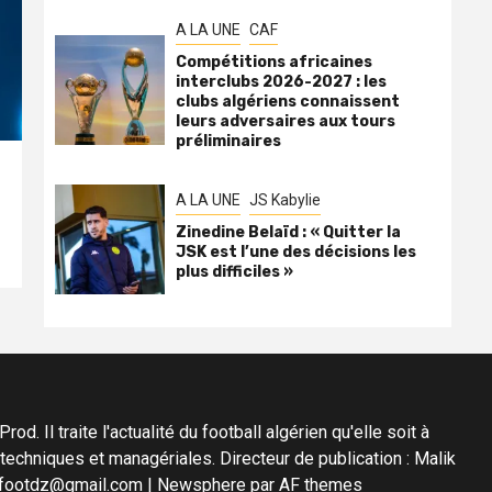
A LA UNE
CAF
Compétitions africaines
interclubs 2026-2027 : les
clubs algériens connaissent
leurs adversaires aux tours
préliminaires
A LA UNE
JS Kabylie
Zinedine Belaïd : « Quitter la
JSK est l’une des décisions les
plus difficiles »
d. Il traite l'actualité du football algérien qu'elle soit à
s techniques et managériales. Directeur de publication : Malik
diafootdz@gmail.com
|
Newsphere
par AF themes