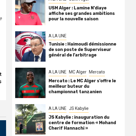
USM Alger : Lamine N’diaye
affiche ses grandes ambitions
e
pour la nouvelle saison
A LA UNE
Tunisie : Haimoudi démissionne
de son poste de Superviseur
général de l’arbitrage
A LA UNE
MC Alger
Mercato
t
Mercato : Le MC Alger s’offre le
s
meilleur buteur du
championnat tanzanien
A LA UNE
JS Kabylie
JS Kabylie : inauguration du
centre de formation « Mohand
Cherif Hannachi »