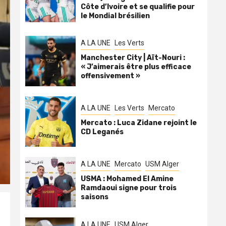
Côte d’Ivoire et se qualifie pour
le Mondial brésilien
A LA UNE
Les Verts
Manchester City | Aït-Nouri :
« J’aimerais être plus efficace
offensivement »
A LA UNE
Les Verts
Mercato
Mercato : Luca Zidane rejoint le
CD Leganés
A LA UNE
Mercato
USM Alger
USMA : Mohamed El Amine
Ramdaoui signe pour trois
saisons
A LA UNE
USM Alger