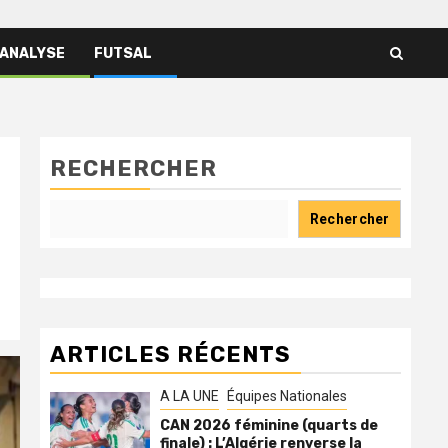
 ANALYSE
FUTSAL
RECHERCHER
Rechercher
ARTICLES RÉCENTS
A LA UNE
Équipes Nationales
CAN 2026 féminine (quarts de
finale) : L’Algérie renverse la