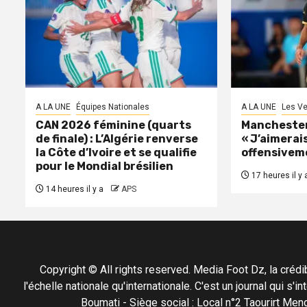
A LA UNE
Équipes Nationales
A LA UNE
Les Ve
CAN 2026 féminine (quarts
Manchester 
de finale) : L’Algérie renverse
« J’aimerais
la Côte d’Ivoire et se qualifie
offensivem
pour le Mondial brésilien
17 heures il y 
14 heures il y a
APS
Copyright © All rights reserved. Media Foot Dz, la crédibil
l'échelle nationale qu'internationale. C'est un journal qui s
Boumati - Siège social : Local n°2 Taourirt 