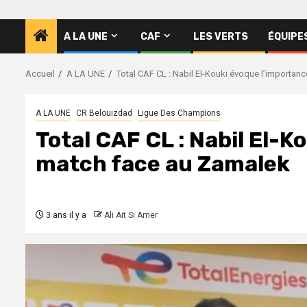
A LA UNE
CAF
LES VERTS
ÉQUIPE
Accueil
A LA UNE
Total CAF CL : Nabil El-Kouki évoque l’importa
A LA UNE
CR Belouizdad
Ligue Des Champions
Total CAF CL : Nabil El-
match face au Zamalek
3 ans il y a
Ali Ait Si Amer