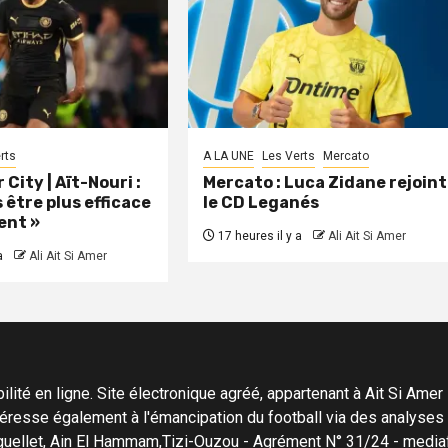
rts
A LA UNE
Les Verts
Mercato
City | Aït-Nouri :
Mercato : Luca Zidane rejoint
 être plus efficace
le CD Leganés
ent »
17 heures il y a
Ali Ait Si Amer
a
Ali Ait Si Amer
ité en ligne. Site électronique agréé, appartenant à Ait Si Amer Pro
'intéresse également à l'émancipation du football via des analyse
Menguellet, Ain El Hammam,Tizi-Ouzou - Agrément N° 31/24 - me