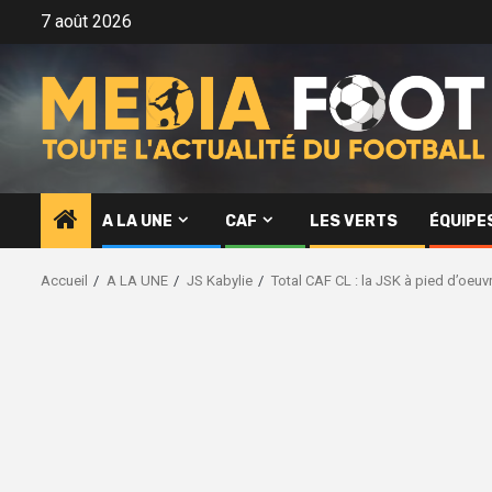
Aller
7 août 2026
au
contenu
A LA UNE
CAF
LES VERTS
ÉQUIPE
Accueil
A LA UNE
JS Kabylie
Total CAF CL : la JSK à pied d’oeuv