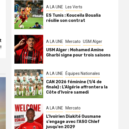
A LA UNE
Les Verts
ES Tunis : Kouceila Boualia
résilie son contrat
t
A LA UNE
Mercato
USM Alger
!
USM Alger : Mohamed Amine
Gharbi signe pour trois saisons
A LA UNE
Équipes Nationales
CAN 2026 féminine (1/4 de
finale) : L’Algérie affrontera la
Côte d’Ivoire samedi
A LA UNE
Mercato
L’Ivoirien Diakité Ousmane
s’engage avec l’ASO Chlef
jusqu’en 2029