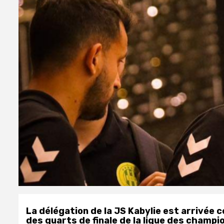
La délégation de la JS Kabylie est arrivée c
des quarts de finale de la ligue des champi