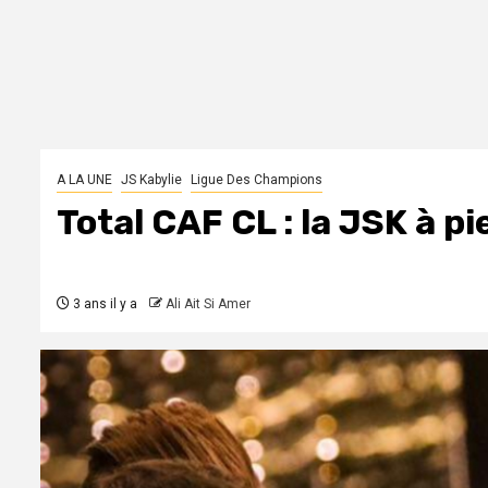
A LA UNE
JS Kabylie
Ligue Des Champions
Total CAF CL : la JSK à p
3 ans il y a
Ali Ait Si Amer