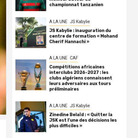
championnat tanzanien
A LA UNE
JS Kabylie
JS Kabylie : inauguration du
centre de formation « Mohand
Cherif Hannachi »
A LA UNE
CAF
Compétitions africaines
interclubs 2026-2027 : les
clubs algériens connaissent
leurs adversaires aux tours
préliminaires
A LA UNE
JS Kabylie
Zinedine Belaïd : « Quitter la
JSK est l’une des décisions les
plus difficiles »
r