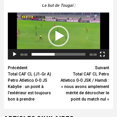
Le but de Tougaï :
Lecteur
vidéo
00:00
00:09
Navigation
Précédent
Suivant
Total CAF CL (J1-Gr A)
Total CAF CL Petro
d’article
Petro Atletico 0-0 JS
Atletico 0-0 JSK / Hamdi :
Kabylie : un point à
« nous avons amplement
l’extérieur est toujours
mérité de décrocher le
bon à prendre
point du match nul »