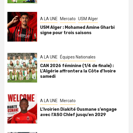
A LA UNE
Mercato
USM Alger
USM Alger : Mohamed Amine Gharbi
signe pour trois saisons
A LA UNE
Équipes Nationales
CAN 2026 féminine (1/4 de finale) :
L’Algérie affrontera la Côte d’Ivoire
samedi
A LA UNE
Mercato
L’Ivoirien Diakité Ousmane s’engage
avec l’ASO Chlef jusqu’en 2029