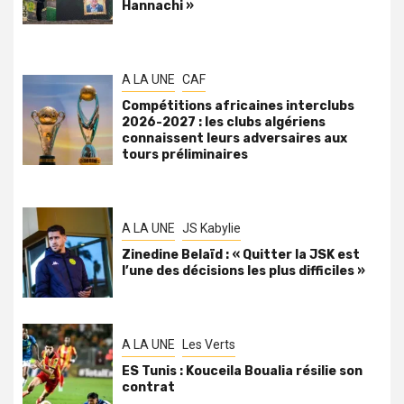
Hannachi »
A LA UNE
CAF
Compétitions africaines interclubs
2026-2027 : les clubs algériens
connaissent leurs adversaires aux
tours préliminaires
A LA UNE
JS Kabylie
Zinedine Belaïd : « Quitter la JSK est
l’une des décisions les plus difficiles »
A LA UNE
Les Verts
ES Tunis : Kouceila Boualia résilie son
contrat