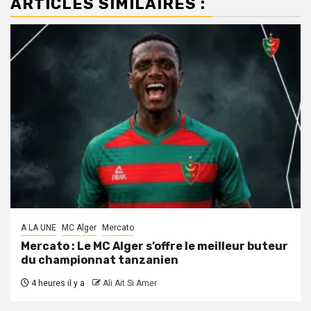
ARTICLES SIMILAIRES :
A LA UNE
MC Alger
Mercato
Mercato : Le MC Alger s’offre le meilleur buteur
du championnat tanzanien
4 heures il y a
Ali Ait Si Amer