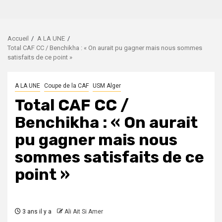
Accueil
A LA UNE
Total CAF CC / Benchikha : « On aurait pu gagner mais nous sommes
satisfaits de ce point »
A LA UNE
Coupe de la CAF
USM Alger
Total CAF CC /
Benchikha : « On aurait
pu gagner mais nous
sommes satisfaits de ce
point »
3 ans il y a
Ali Ait Si Amer