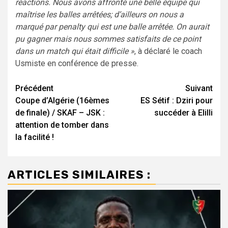
réactions. Nous avons affronté une belle équipe qui
maîtrise les balles arrêtées; d’ailleurs on nous a
marqué par penalty qui est une balle arrêtée. On aurait
pu gagner mais nous sommes satisfaits de ce point
dans un match qui était difficile »
, à déclaré le coach
Usmiste en conférence de presse.
Navigation
Précédent
Suivant
Coupe d’Algérie (16èmes
ES Sétif : Dziri pour
d’article
de finale) / SKAF – JSK :
succéder à Elilli
attention de tomber dans
la facilité !
ARTICLES SIMILAIRES :