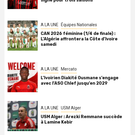
signe pour trois saisons
A LA UNE
Équipes Nationales
CAN 2026 féminine (1/4 de finale) :
L’Algérie affrontera la Côte d’Ivoire
samedi
A LA UNE
Mercato
L’Ivoirien Diakité Ousmane s’engage
avec l’ASO Chlef jusqu’en 2029
A LA UNE
USM Alger
USM Alger : Arezki Remmane succède
à Lamine Kebir