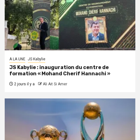
A LA UNE
JS Kabylie
JS Kabylie : inauguration du centre de
formation « Mohand Cherif Hannachi »
2 jours il y a
Ali Ait Si Amer