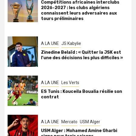
Compétitions africaines interclubs
2026-2027 : les clubs algériens
connaissent leurs adversaires aux
tours préliminaires
A LA UNE
JS Kabylie
Zinedine Belaïd : « Quitter la JSK est
l’une des décisions les plus difficiles »
A LA UNE
Les Verts
ES Tunis : Kouceila Boualia résilie son
contrat
A LA UNE
Mercato
USM Alger
USM Alger : Mohamed Amine Gharbi