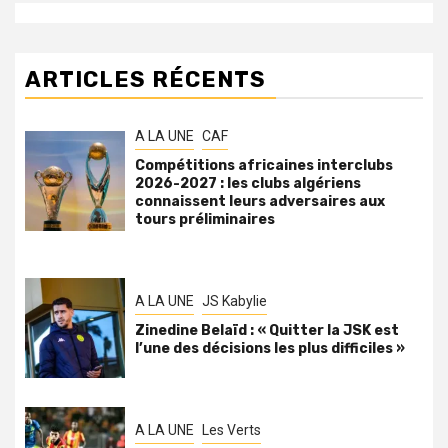
ARTICLES RÉCENTS
A LA UNE
CAF
Compétitions africaines interclubs
2026-2027 : les clubs algériens
connaissent leurs adversaires aux
tours préliminaires
A LA UNE
JS Kabylie
Zinedine Belaïd : « Quitter la JSK est
l’une des décisions les plus difficiles »
A LA UNE
Les Verts