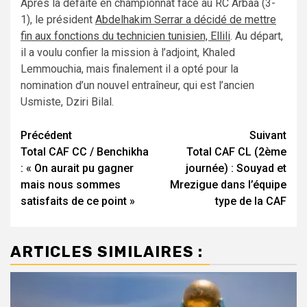
Après la défaite en championnat face au RC Arbaâ (3-
1), le président
Abdelhakim Serrar a décidé de mettre
fin aux fonctions du technicien tunisien, Ellili
. Au départ,
il a voulu confier la mission à l’adjoint, Khaled
Lemmouchia, mais finalement il a opté pour la
nomination d’un nouvel entraîneur, qui est l’ancien
Usmiste, Dziri Bilal.
Navigation
Précédent
Suivant
Total CAF CC / Benchikha
Total CAF CL (2ème
d’article
: « On aurait pu gagner
journée) : Souyad et
mais nous sommes
Mrezigue dans l’équipe
satisfaits de ce point »
type de la CAF
ARTICLES SIMILAIRES :