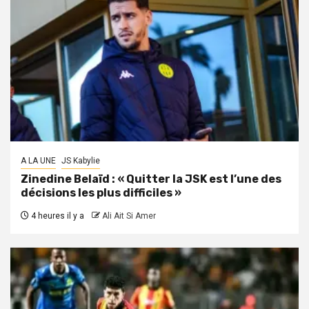
A LA UNE
JS Kabylie
Zinedine Belaïd : « Quitter la JSK est l’une des
décisions les plus difficiles »
4 heures il y a
Ali Ait Si Amer