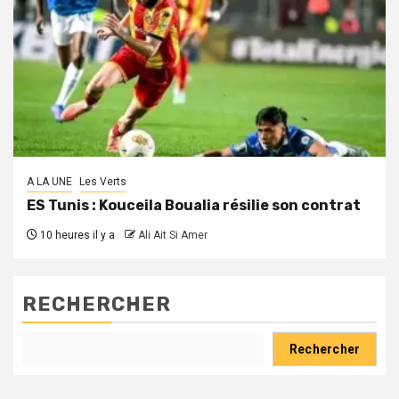
A LA UNE
Les Verts
ES Tunis : Kouceila Boualia résilie son contrat
10 heures il y a
Ali Ait Si Amer
RECHERCHER
Rechercher