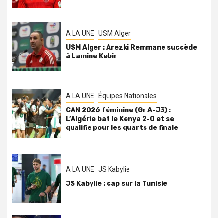
A LA UNE
USM Alger
USM Alger : Arezki Remmane succède
à Lamine Kebir
A LA UNE
Équipes Nationales
CAN 2026 féminine (Gr A-J3) :
L’Algérie bat le Kenya 2-0 et se
qualifie pour les quarts de finale
A LA UNE
JS Kabylie
JS Kabylie : cap sur la Tunisie