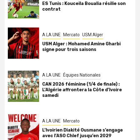
ES Tunis : Kouceila Boualia résilie son
contrat
A LA UNE
Mercato
USM Alger
USM Alger : Mohamed Amine Gharbi
signe pour trois saisons
A LA UNE
Équipes Nationales
CAN 2026 féminine (1/4 de finale) :
L’Algérie affrontera la Côte d’Ivoire
samedi
A LA UNE
Mercato
L’Ivoirien Diakité Ousmane s’engage
avec l’ASO Chlef jusqu’en 2029