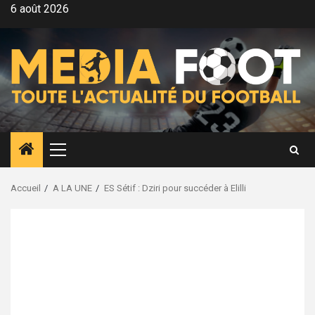
Aller
6 août 2026
au
contenu
Menu
principal
Accueil
A LA UNE
ES Sétif : Dziri pour succéder à Elilli