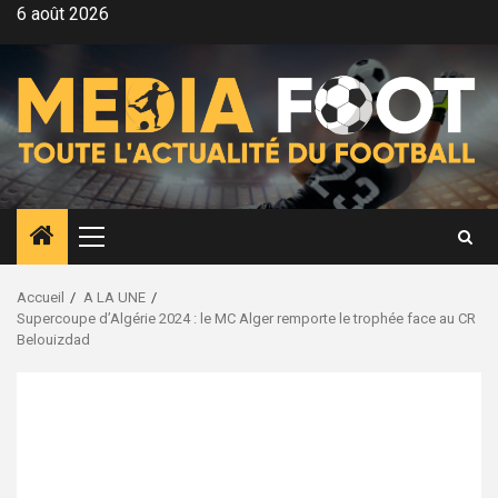
Aller
6 août 2026
au
contenu
Menu
principal
Accueil
A LA UNE
Supercoupe d’Algérie 2024 : le MC Alger remporte le trophée face au CR
Belouizdad