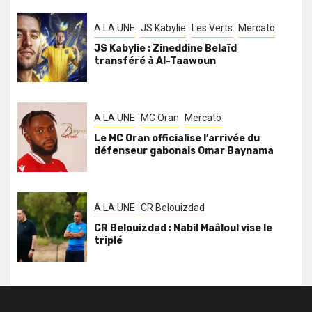
A LA UNE
JS Kabylie
Les Verts
Mercato
JS Kabylie : Zineddine Belaïd
transféré à Al-Taawoun
A LA UNE
MC Oran
Mercato
Le MC Oran officialise l’arrivée du
défenseur gabonais Omar Baynama
A LA UNE
CR Belouizdad
CR Belouizdad : Nabil Maâloul vise le
triplé