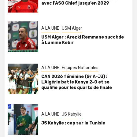
avec l’ASO Chlef jusqu’en 2029
A LA UNE
USM Alger
USM Alger : Arezki Remmane succède
à Lamine Kebir
A LA UNE
Équipes Nationales
CAN 2026 féminine (Gr A-J3) :
L’Algérie bat le Kenya 2-0 et se
qualifie pour les quarts de finale
A LA UNE
JS Kabylie
JS Kabylie : cap sur la Tunisie