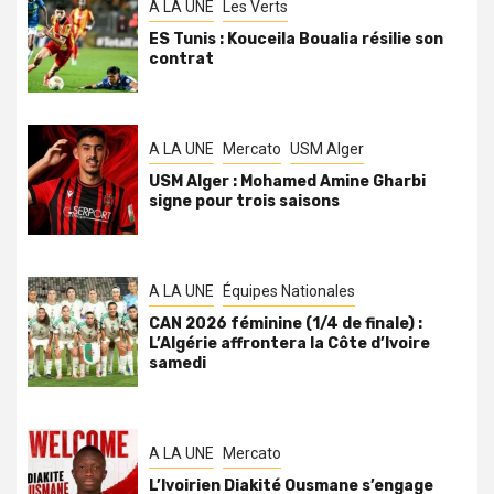
A LA UNE
Les Verts
ES Tunis : Kouceila Boualia résilie son
contrat
A LA UNE
Mercato
USM Alger
USM Alger : Mohamed Amine Gharbi
signe pour trois saisons
A LA UNE
Équipes Nationales
CAN 2026 féminine (1/4 de finale) :
L’Algérie affrontera la Côte d’Ivoire
samedi
A LA UNE
Mercato
L’Ivoirien Diakité Ousmane s’engage