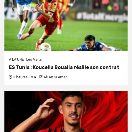
A LA UNE
Les Verts
ES Tunis : Kouceila Boualia résilie son contrat
3 heures il y a
Ali Ait Si Amer