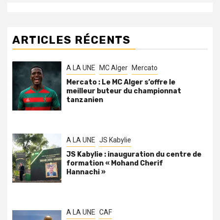
ARTICLES RÉCENTS
A LA UNE
MC Alger
Mercato
Mercato : Le MC Alger s’offre le
meilleur buteur du championnat
tanzanien
A LA UNE
JS Kabylie
JS Kabylie : inauguration du centre de
formation « Mohand Cherif
Hannachi »
A LA UNE
CAF