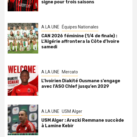
signe pour trois saisons
A LA UNE
Équipes Nationales
CAN 2026 féminine (1/4 de finale) :
L’Algérie affrontera la Côte d’Ivoire
samedi
A LA UNE
Mercato
L’Ivoirien Diakité Ousmane s’engage
avec l’ASO Chlef jusqu’en 2029
A LA UNE
USM Alger
USM Alger : Arezki Remmane succède
à Lamine Kebir