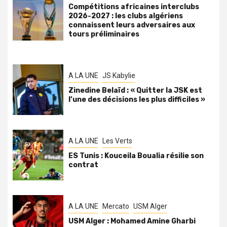
Compétitions africaines interclubs
2026-2027 : les clubs algériens
connaissent leurs adversaires aux
tours préliminaires
A LA UNE
JS Kabylie
Zinedine Belaïd : « Quitter la JSK est
l’une des décisions les plus difficiles »
A LA UNE
Les Verts
ES Tunis : Kouceila Boualia résilie son
contrat
A LA UNE
Mercato
USM Alger
USM Alger : Mohamed Amine Gharbi