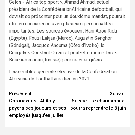
Selon « Africa top sport », Ahmad Ahmad, actuel
président de la ConfédérationAfricaine defootball, qui
devrait se présenter pour un deuxième mandat, pourrait
être en concurrence avec plusieurs personnalités
importantes. Les sources évoquent Hani Abou Rida
(Egypte), Fouzi Lakjaa (Maroc), Augustin Senghor
(Sénégal), Jacques Anouma (Côte d’Ivoire), le
Congolais Constant Omari et peut-être même Tarek
Bouchemmaoui (Tunisie) pour ne citer qu’eux.
L’assemblée générale élective de la Confédération
Africaine de Football aura lieu en 2021.
Navigation
Précédent
Suivant
Coronavirus : Al Ahly
Suisse : Le championnat
d’article
payera ses joueurs et ses
pourra reprendre le 8 juin
employés jusqu’en juillet