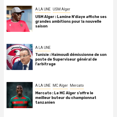
A LA UNE
USM Alger
USM Alger : Lamine N’diaye affiche ses
grandes ambitions pour la nouvelle
saison
A LA UNE
Tunisie : Haimoudi démissionne de son
poste de Superviseur général de
l’arbitrage
A LA UNE
MC Alger
Mercato
Mercato : Le MC Alger s’offre le
meilleur buteur du championnat
tanzanien