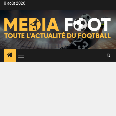
Aller
8 août 2026
au
contenu
Menu
principal