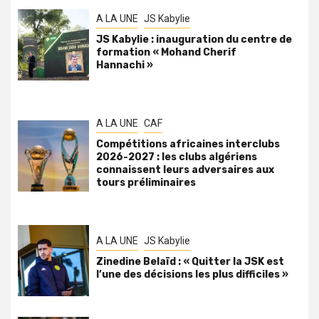
A LA UNE
JS Kabylie
JS Kabylie : inauguration du centre de
formation « Mohand Cherif
Hannachi »
A LA UNE
CAF
Compétitions africaines interclubs
2026-2027 : les clubs algériens
connaissent leurs adversaires aux
tours préliminaires
A LA UNE
JS Kabylie
Zinedine Belaïd : « Quitter la JSK est
l’une des décisions les plus difficiles »