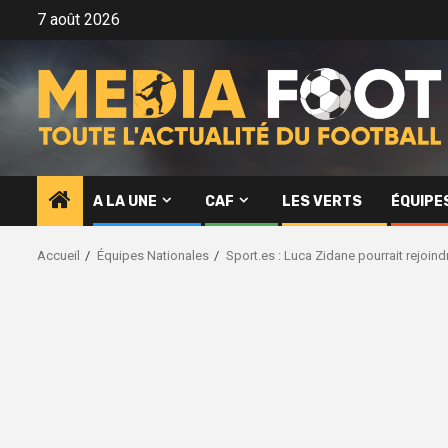
Aller
7 août 2026
au
contenu
A LA UNE
CAF
LES VERTS
ÉQUIPE
Accueil
Équipes Nationales
Sport.es : Luca Zidane pourrait rejoindr