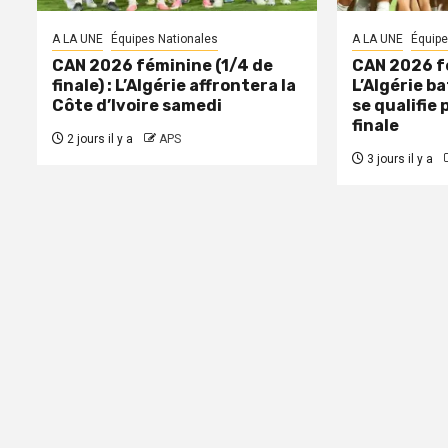
A LA UNE
Équipes Nationales
A LA UNE
Équipe
CAN 2026 féminine (1/4 de
CAN 2026 fé
finale) : L’Algérie affrontera la
L’Algérie ba
Côte d’Ivoire samedi
se qualifie 
finale
2 jours il y a
APS
3 jours il y a