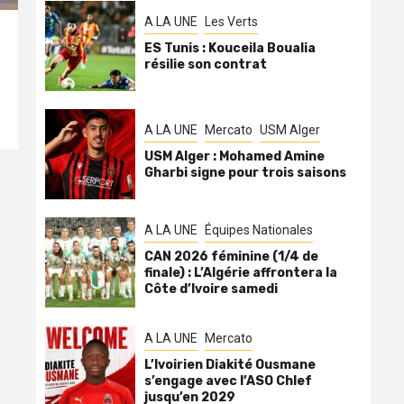
A LA UNE
Les Verts
ES Tunis : Kouceila Boualia
résilie son contrat
A LA UNE
Mercato
USM Alger
USM Alger : Mohamed Amine
Gharbi signe pour trois saisons
A LA UNE
Équipes Nationales
CAN 2026 féminine (1/4 de
finale) : L’Algérie affrontera la
Côte d’Ivoire samedi
A LA UNE
Mercato
L’Ivoirien Diakité Ousmane
s’engage avec l’ASO Chlef
jusqu’en 2029