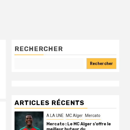
RECHERCHER
Rechercher
ARTICLES RÉCENTS
A LA UNE
MC Alger
Mercato
Mercato : Le MC Alger s’offre le
meilleur buteur du