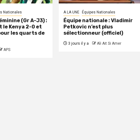
s Nationales
A LA UNE
Équipes Nationales
minine (Gr A-J3) :
Équipe nationale : Vladimir
t le Kenya 2-0 et
Petkovic n’est plus
pour les quarts de
sélectionneur (officiel)
3 jours il y a
Ali Ait Si Amer
APS