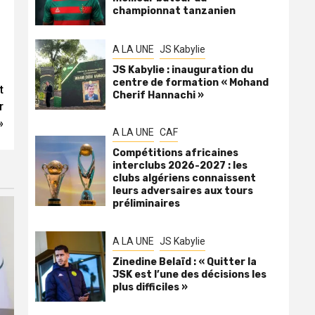
championnat tanzanien
A LA UNE
JS Kabylie
JS Kabylie : inauguration du
centre de formation « Mohand
t
Cherif Hannachi »
r
»
A LA UNE
CAF
Compétitions africaines
interclubs 2026-2027 : les
clubs algériens connaissent
leurs adversaires aux tours
préliminaires
A LA UNE
JS Kabylie
Zinedine Belaïd : « Quitter la
JSK est l’une des décisions les
plus difficiles »