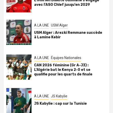
L’Ivoirien Diakité Ousmane s’engage
avec l’ASO Chlef jusqu’en 2029
A LA UNE
USM Alger
USM Alger : Arezki Remmane succède
à Lamine Kebir
A LA UNE
Équipes Nationales
CAN 2026 féminine (Gr A-J3) :
L’Algérie bat le Kenya 2-0 et se
qualifie pour les quarts de finale
A LA UNE
JS Kabylie
JS Kabylie : cap sur la Tunisie