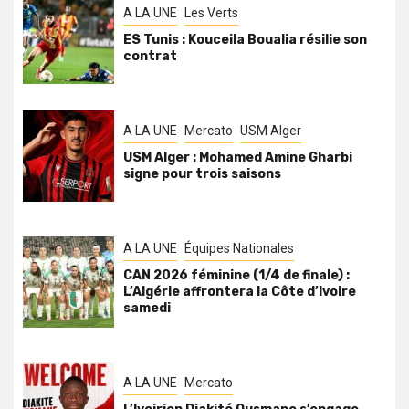
A LA UNE
Les Verts
ES Tunis : Kouceila Boualia résilie son
contrat
A LA UNE
Mercato
USM Alger
USM Alger : Mohamed Amine Gharbi
signe pour trois saisons
A LA UNE
Équipes Nationales
CAN 2026 féminine (1/4 de finale) :
L’Algérie affrontera la Côte d’Ivoire
samedi
A LA UNE
Mercato