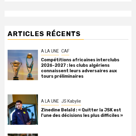
ARTICLES RÉCENTS
A LA UNE
CAF
Compétitions africaines interclubs
2026-2027 : les clubs algériens
connaissent leurs adversaires aux
tours préliminaires
A LA UNE
JS Kabylie
Zinedine Belaïd : « Quitter la JSK est
l’une des décisions les plus difficiles »