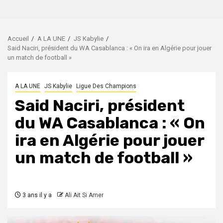
Accueil
A LA UNE
JS Kabylie
Said Naciri, président du WA Casablanca : « On ira en Algérie pour jouer
un match de football »
A LA UNE
JS Kabylie
Ligue Des Champions
Said Naciri, président
du WA Casablanca : « On
ira en Algérie pour jouer
un match de football »
3 ans il y a
Ali Ait Si Amer