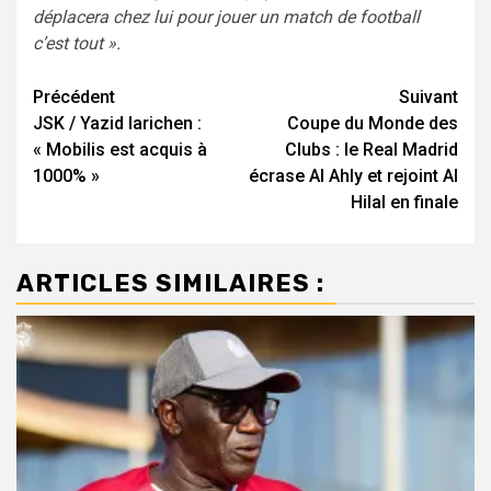
déplacera chez lui pour jouer un match de football
c’est tout ».
Navigation
Précédent
Suivant
JSK / Yazid Iarichen :
Coupe du Monde des
d’article
« Mobilis est acquis à
Clubs : le Real Madrid
1000% »
écrase Al Ahly et rejoint Al
Hilal en finale
ARTICLES SIMILAIRES :