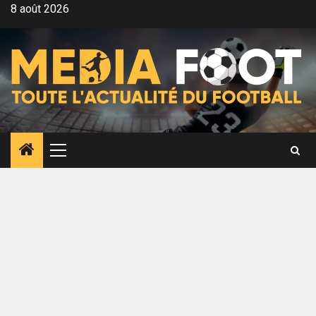
Aller
8 août 2026
au
contenu
Menu
principal