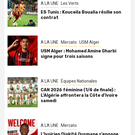
A LA UNE
Les Verts
ES Tunis : Kouceila Boualia résilie son
contrat
A LA UNE
Mercato
USM Alger
USM Alger : Mohamed Amine Gharbi
signe pour trois saisons
A LA UNE
Équipes Nationales
CAN 2026 féminine (1/4 de finale) :
L’Algérie affrontera la Côte d’Ivoire
samedi
A LA UNE
Mercato
L’Ivoirien Diakité Ousmane s’engage