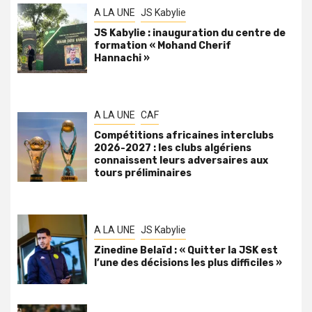
A LA UNE
JS Kabylie
JS Kabylie : inauguration du centre de
formation « Mohand Cherif
Hannachi »
A LA UNE
CAF
Compétitions africaines interclubs
2026-2027 : les clubs algériens
connaissent leurs adversaires aux
tours préliminaires
A LA UNE
JS Kabylie
Zinedine Belaïd : « Quitter la JSK est
l’une des décisions les plus difficiles »