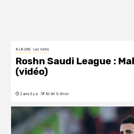
A LA UNE
Les Verts
Roshn Saudi League : Ma
(vidéo)
2 ans il y a
Ali Ait Si Amer