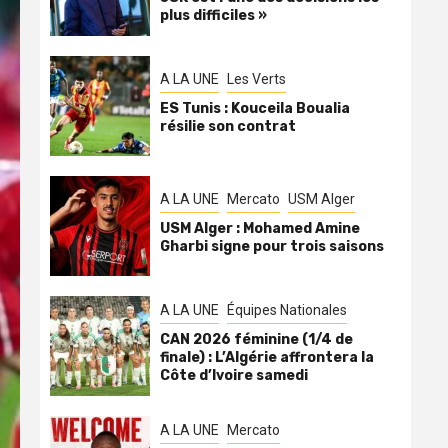
plus difficiles »
A LA UNE
Les Verts
ES Tunis : Kouceila Boualia
résilie son contrat
A LA UNE
Mercato
USM Alger
USM Alger : Mohamed Amine
Gharbi signe pour trois saisons
A LA UNE
Équipes Nationales
CAN 2026 féminine (1/4 de
finale) : L’Algérie affrontera la
Côte d’Ivoire samedi
A LA UNE
Mercato