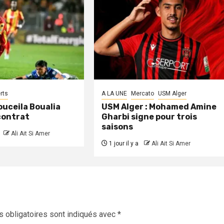
rts
A LA UNE
Mercato
USM Alger
Kouceila Boualia
USM Alger : Mohamed Amine
 contrat
Gharbi signe pour trois
saisons
Ali Ait Si Amer
1 jour il y a
Ali Ait Si Amer
 obligatoires sont indiqués avec
*