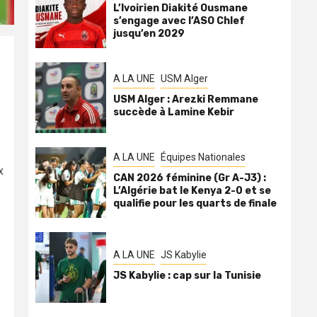
L’Ivoirien Diakité Ousmane
s’engage avec l’ASO Chlef
jusqu’en 2029
A LA UNE
USM Alger
USM Alger : Arezki Remmane
succède à Lamine Kebir
A LA UNE
Équipes Nationales
x
CAN 2026 féminine (Gr A-J3) :
L’Algérie bat le Kenya 2-0 et se
qualifie pour les quarts de finale
A LA UNE
JS Kabylie
JS Kabylie : cap sur la Tunisie