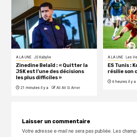
A LA UNE
JS Kabylie
A LA UNE
Les Ve
Zinedine Belaïd : « Quitter la
ES Tunis : 
JSK est l’une des décisions
résilie son
les plus difficiles »
6 heures il y a
21 minutes il y a
Ali Ait Si Amer
Laisser un commentaire
Votre adresse e-mail ne sera pas publiée.
Les champs