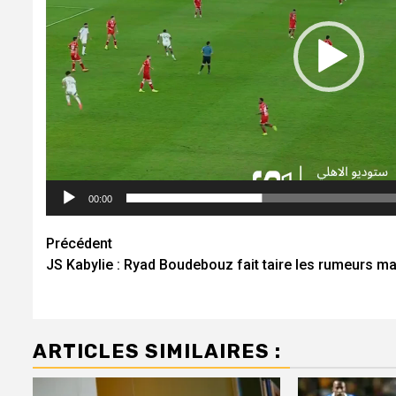
00:00
Navigation
Précédent
JS Kabylie : Ryad Boudebouz fait taire les rumeurs m
d’article
ARTICLES SIMILAIRES :