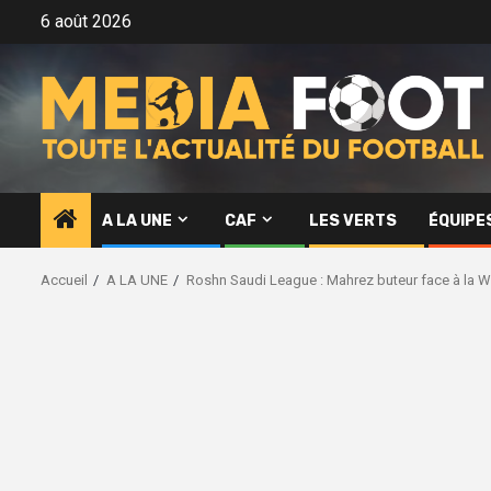
Aller
6 août 2026
au
contenu
A LA UNE
CAF
LES VERTS
ÉQUIPE
Accueil
A LA UNE
Roshn Saudi League : Mahrez buteur face à la 