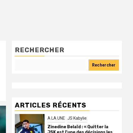
RECHERCHER
Rechercher
ARTICLES RÉCENTS
A LA UNE
JS Kabylie
Zinedine Belaïd : « Quitter la
JSK est l’une des décisions les