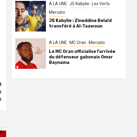
A LA UNE
JS Kabylie
Les Verts
Mercato
JS Kabylie : Zineddine Belaïd
transféré à Al-Taawoun
A LA UNE
MC Oran
Mercato
Le MC Oran officialise l’arrivée
du défenseur gabonais Omar
Baynama
t
s
s