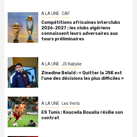
A LA UNE
CAF
Compétitions africaines interclubs
2026-2027 : les clubs algériens
connaissent leurs adversaires aux
tours préliminaires
A LA UNE
JS Kabylie
Zinedine Belaïd : « Quitter la JSK est
l’une des décisions les plus difficiles »
A LA UNE
Les Verts
ES Tunis : Kouceila Boualia résilie son
contrat