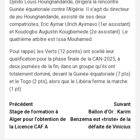
Djindo Louis Houngnandande, dirigera la rencontre
Guinée équatoriale contre l’Algérie. Il s’agit du directeur
de jeu Houngnandande, assisté de ses deux
compatriotes, Eric Aymar Ulrich Ayimavo (1er assistant)
et Koudogbo Augustin Kougbemede (2e assistant). Le
quatrième arbitre est Issa Mouhamed.
Pour rappel, les Verts (12 points) ont scellé leur
qualification pour la phase finale de la CAN-2025, à
deux journées de la fin, dans un groupe qu’ils ont
totalement dominé, devant la Guinée-équatoriale (7 pts)
et le Togo (2 pts), alors que le Libéria ferme la marche
(1 pt).
Navigation
Précédent
Suivant
Stage de formation à
Ballon d’Or : Karim
d’article
Alger pour l’obtention de
Benzema est «triste» de la
la Licence CAF A
défaite de Vinicius