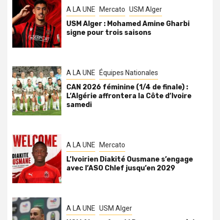
A LA UNE
Mercato
USM Alger
USM Alger : Mohamed Amine Gharbi
signe pour trois saisons
A LA UNE
Équipes Nationales
CAN 2026 féminine (1/4 de finale) :
L’Algérie affrontera la Côte d’Ivoire
samedi
A LA UNE
Mercato
L’Ivoirien Diakité Ousmane s’engage
avec l’ASO Chlef jusqu’en 2029
A LA UNE
USM Alger