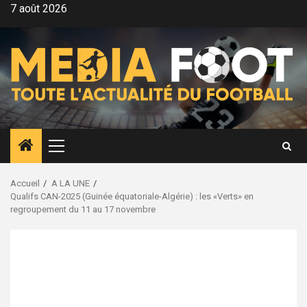
Aller
7 août 2026
au
contenu
Menu
principal
Accueil
A LA UNE
Qualifs CAN-2025 (Guinée équatoriale-Algérie) : les «Verts» en
regroupement du 11 au 17 novembre