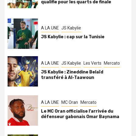
qualifie pour les quarts de finale
A LA UNE
JS Kabylie
JS Kabylie : cap sur la Tunisie
A LA UNE
JS Kabylie
Les Verts
Mercato
JS Kabylie : Zineddine Belaïd
transféré à Al-Taawoun
A LA UNE
MC Oran
Mercato
Le MC Oran officialise l’arrivée du
défenseur gabonais Omar Baynama