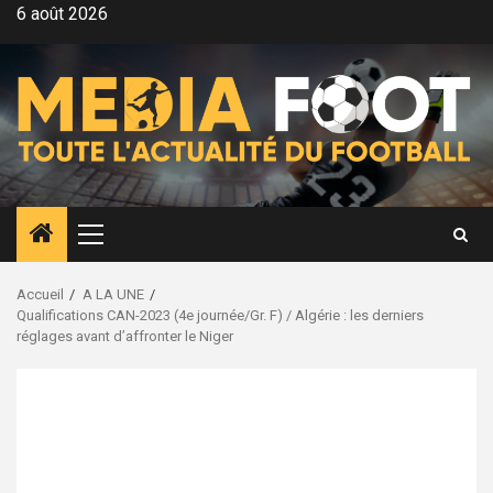
Aller
6 août 2026
au
contenu
Menu
principal
Accueil
A LA UNE
Qualifications CAN-2023 (4e journée/Gr. F) / Algérie : les derniers
réglages avant d’affronter le Niger