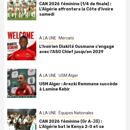
CAN 2026 féminine (1/4 de finale) :
L’Algérie affrontera la Côte d’Ivoire
samedi
A LA UNE
Mercato
L’Ivoirien Diakité Ousmane s’engage
avec l’ASO Chlef jusqu’en 2029
A LA UNE
USM Alger
USM Alger : Arezki Remmane succède
à Lamine Kebir
A LA UNE
Équipes Nationales
CAN 2026 féminine (Gr A-J3) :
L’Algérie bat le Kenya 2-0 et se