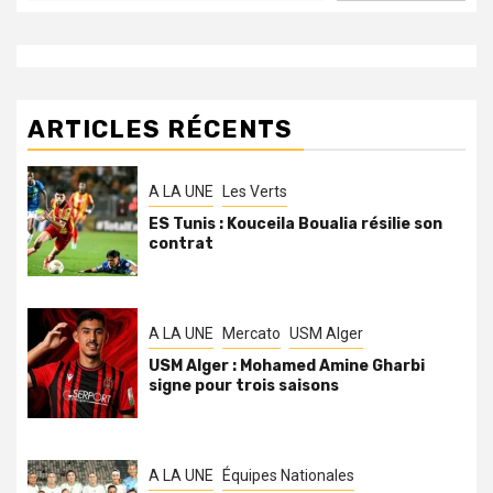
ARTICLES RÉCENTS
A LA UNE
Les Verts
ES Tunis : Kouceila Boualia résilie son
contrat
A LA UNE
Mercato
USM Alger
USM Alger : Mohamed Amine Gharbi
signe pour trois saisons
A LA UNE
Équipes Nationales