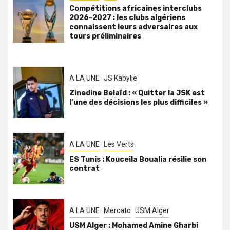
Compétitions africaines interclubs
2026-2027 : les clubs algériens
connaissent leurs adversaires aux
tours préliminaires
A LA UNE
JS Kabylie
Zinedine Belaïd : « Quitter la JSK est
l’une des décisions les plus difficiles »
A LA UNE
Les Verts
ES Tunis : Kouceila Boualia résilie son
contrat
A LA UNE
Mercato
USM Alger
USM Alger : Mohamed Amine Gharbi