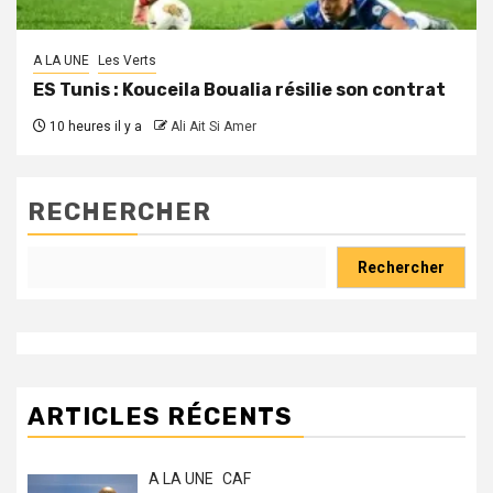
A LA UNE
Les Verts
ES Tunis : Kouceila Boualia résilie son contrat
10 heures il y a
Ali Ait Si Amer
RECHERCHER
Rechercher
ARTICLES RÉCENTS
A LA UNE
CAF