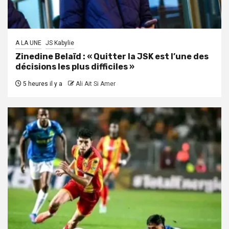
A LA UNE
JS Kabylie
Zinedine Belaïd : « Quitter la JSK est l’une des
décisions les plus difficiles »
5 heures il y a
Ali Ait Si Amer