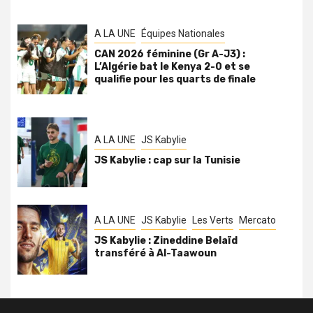
A LA UNE
Équipes Nationales
CAN 2026 féminine (Gr A-J3) :
L’Algérie bat le Kenya 2-0 et se
qualifie pour les quarts de finale
A LA UNE
JS Kabylie
JS Kabylie : cap sur la Tunisie
A LA UNE
JS Kabylie
Les Verts
Mercato
JS Kabylie : Zineddine Belaïd
transféré à Al-Taawoun