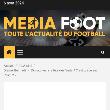
Aller
6 août 2026
au
contenu
Menu
principal
Accueil
A LA UNE
Djamel Belmadi : « 50 matches à la tête des Verts ? C’est grâce aux
joueurs »