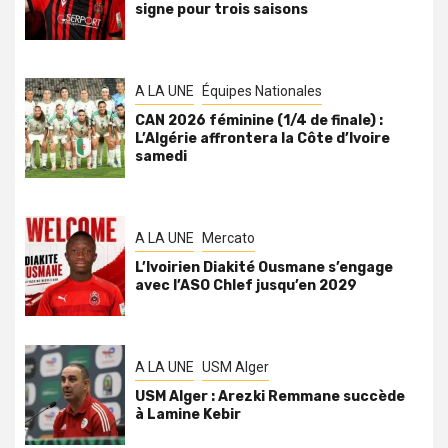
signe pour trois saisons
A LA UNE
Équipes Nationales
CAN 2026 féminine (1/4 de finale) :
L’Algérie affrontera la Côte d’Ivoire
samedi
A LA UNE
Mercato
L’Ivoirien Diakité Ousmane s’engage
avec l’ASO Chlef jusqu’en 2029
A LA UNE
USM Alger
USM Alger : Arezki Remmane succède
à Lamine Kebir