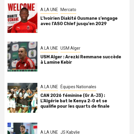
A LA UNE
Mercato
L’Ivoirien Diakité Ousmane s’engage
avec l’ASO Chlef jusqu’en 2029
A LA UNE
USM Alger
USM Alger : Arezki Remmane succède
à Lamine Kebir
A LA UNE
Équipes Nationales
CAN 2026 féminine (Gr A-J3) :
L’Algérie bat le Kenya 2-0 et se
qualifie pour les quarts de finale
A LA UNE
JS Kabylie