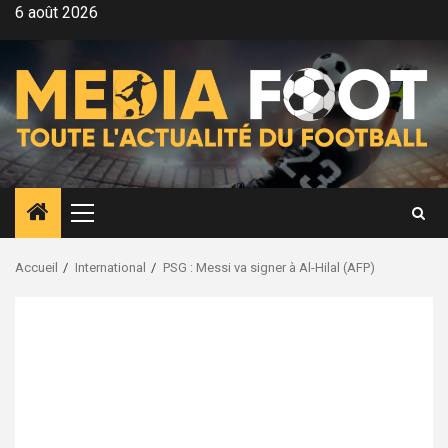
Aller
6 août 2026
au
contenu
Menu
principal
Accueil
International
PSG : Messi va signer à Al-Hilal (AFP)