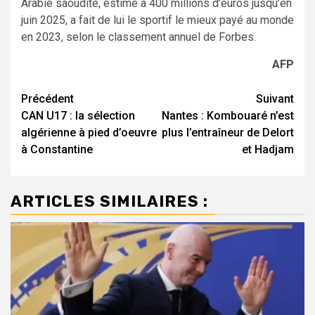
Arabie saoudite, estimé à 400 millions d’euros jusqu’en
juin 2025, a fait de lui le sportif le mieux payé au monde
en 2023, selon le classement annuel de Forbes.
AFP
Navigation
Précédent
Suivant
CAN U17 : la sélection
Nantes : Kombouaré n’est
d’article
algérienne à pied d’oeuvre
plus l’entraîneur de Delort
à Constantine
et Hadjam
ARTICLES SIMILAIRES :