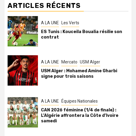
ARTICLES RÉCENTS
A LA UNE
Les Verts
ES Tunis : Kouceila Boualia résilie son
contrat
A LA UNE
Mercato
USM Alger
USM Alger : Mohamed Amine Gharbi
signe pour trois saisons
A LA UNE
Équipes Nationales
CAN 2026 féminine (1/4 de finale) :
L’Algérie affrontera la Côte d’Ivoire
samedi