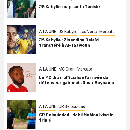
JS Kabylie : cap sur la Tunisie
A LA UNE
JS Kabylie
Les Verts
Mercato
JS Kabylie : Zineddine Belaïd
transféré à Al-Taawoun
A LA UNE
MC Oran
Mercato
Le MC Oran officialise l’arrivée du
défenseur gabonais Omar Baynama
A LA UNE
CR Belouizdad
CR Belouizdad : Nabil Maâloul vise le
triplé