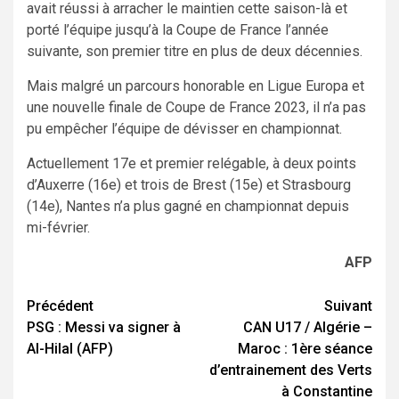
avait réussi à arracher le maintien cette saison-là et
porté l’équipe jusqu’à la Coupe de France l’année
suivante, son premier titre en plus de deux décennies.
Mais malgré un parcours honorable en Ligue Europa et
une nouvelle finale de Coupe de France 2023, il n’a pas
pu empêcher l’équipe de dévisser en championnat.
Actuellement 17e et premier relégable, à deux points
d’Auxerre (16e) et trois de Brest (15e) et Strasbourg
(14e), Nantes n’a plus gagné en championnat depuis
mi-février.
AFP
Navigation
Précédent
Suivant
PSG : Messi va signer à
CAN U17 / Algérie –
d’article
Al-Hilal (AFP)
Maroc : 1ère séance
d’entrainement des Verts
à Constantine