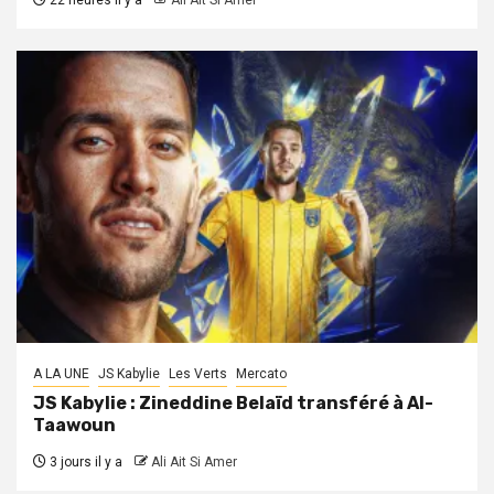
22 heures il y a
Ali Ait Si Amer
A LA UNE
JS Kabylie
Les Verts
Mercato
JS Kabylie : Zineddine Belaïd transféré à Al-
Taawoun
3 jours il y a
Ali Ait Si Amer