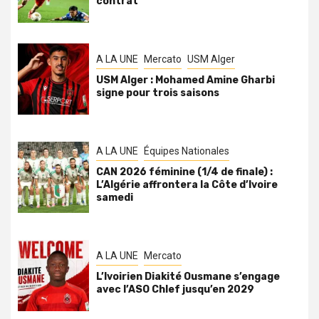
contrat
A LA UNE
Mercato
USM Alger
USM Alger : Mohamed Amine Gharbi
signe pour trois saisons
A LA UNE
Équipes Nationales
CAN 2026 féminine (1/4 de finale) :
L’Algérie affrontera la Côte d’Ivoire
samedi
A LA UNE
Mercato
L’Ivoirien Diakité Ousmane s’engage
avec l’ASO Chlef jusqu’en 2029