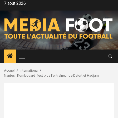
Aller
7 août 2026
au
contenu
Menu
principal
Accueil
International
Nantes : Kombouaré n’est plus l’entraîneur de Delort et Hadjam