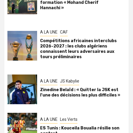
formation « Mohand Cherif
Hannachi »
A LA UNE
CAF
Compétitions africaines interclubs
2026-2027 : les clubs algériens
connaissent leurs adversaires aux
tours préliminaires
A LA UNE
JS Kabylie
Zinedine Belaïd : « Quitter la JSK est
l’une des décisions les plus difficiles »
A LA UNE
Les Verts
ES Tunis : Kouceila Boualia résilie son