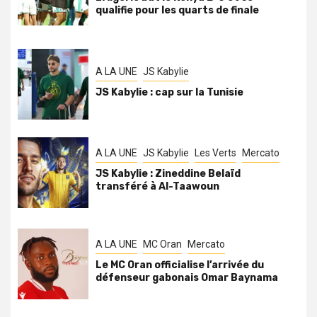
qualifie pour les quarts de finale
A LA UNE
JS Kabylie
JS Kabylie : cap sur la Tunisie
A LA UNE
JS Kabylie
Les Verts
Mercato
JS Kabylie : Zineddine Belaïd
transféré à Al-Taawoun
A LA UNE
MC Oran
Mercato
Le MC Oran officialise l’arrivée du
défenseur gabonais Omar Baynama