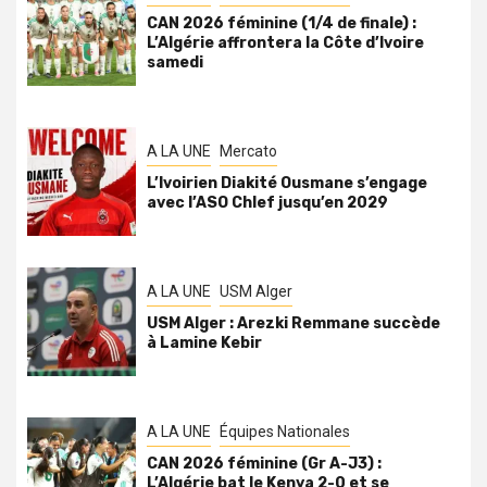
CAN 2026 féminine (1/4 de finale) :
L’Algérie affrontera la Côte d’Ivoire
samedi
A LA UNE
Mercato
L’Ivoirien Diakité Ousmane s’engage
avec l’ASO Chlef jusqu’en 2029
A LA UNE
USM Alger
USM Alger : Arezki Remmane succède
à Lamine Kebir
A LA UNE
Équipes Nationales
CAN 2026 féminine (Gr A-J3) :
L’Algérie bat le Kenya 2-0 et se