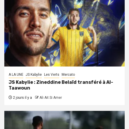
A LA UNE
JS Kabylie
Les Verts
Mercato
JS Kabylie : Zineddine Belaïd transféré à Al-
Taawoun
2 jours il y a
Ali Ait Si Amer