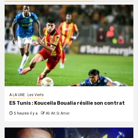
A LA UNE
Les Verts
ES Tunis : Kouceila Boualia résilie son contrat
5 heures il y a
Ali Ait Si Amer