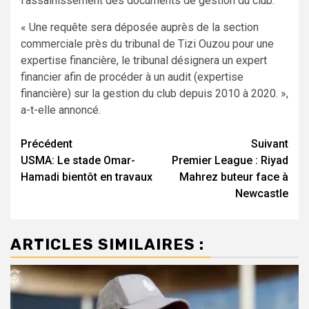
l’assainissement des documents de gestion du club.
« Une requête sera déposée auprès de la section
commerciale près du tribunal de Tizi Ouzou pour une
expertise financière, le tribunal désignera un expert
financier afin de procéder à un audit (expertise
financière) sur la gestion du club depuis 2010 à 2020. »,
a-t-elle annoncé.
Navigation
Précédent
Suivant
USMA: Le stade Omar-
Premier League : Riyad
d’article
Hamadi bientôt en travaux
Mahrez buteur face à
Newcastle
ARTICLES SIMILAIRES :