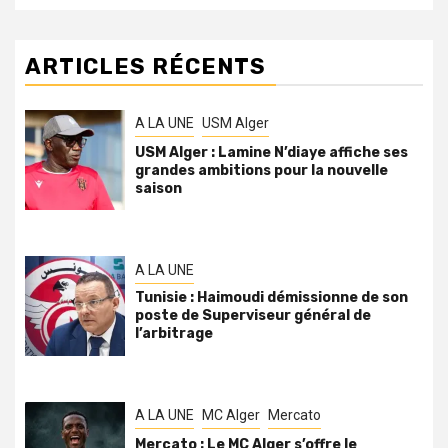
ARTICLES RÉCENTS
A LA UNE
USM Alger
USM Alger : Lamine N’diaye affiche ses
grandes ambitions pour la nouvelle
saison
A LA UNE
Tunisie : Haimoudi démissionne de son
poste de Superviseur général de
l’arbitrage
A LA UNE
MC Alger
Mercato
Mercato : Le MC Alger s’offre le