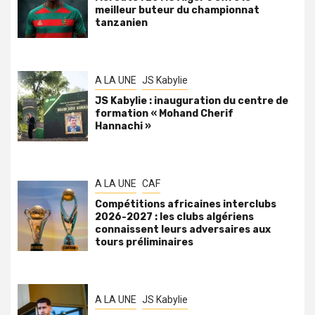
meilleur buteur du championnat
tanzanien
A LA UNE
JS Kabylie
JS Kabylie : inauguration du centre de
formation « Mohand Cherif
Hannachi »
A LA UNE
CAF
Compétitions africaines interclubs
2026-2027 : les clubs algériens
connaissent leurs adversaires aux
tours préliminaires
A LA UNE
JS Kabylie