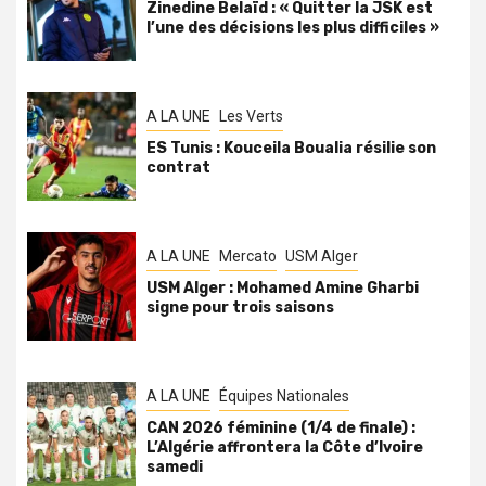
Zinedine Belaïd : « Quitter la JSK est
l’une des décisions les plus difficiles »
A LA UNE
Les Verts
ES Tunis : Kouceila Boualia résilie son
contrat
A LA UNE
Mercato
USM Alger
USM Alger : Mohamed Amine Gharbi
signe pour trois saisons
A LA UNE
Équipes Nationales
CAN 2026 féminine (1/4 de finale) :
L’Algérie affrontera la Côte d’Ivoire
samedi