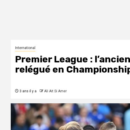
International
Premier League : l’ancie
relégué en Championshi
3 ans il y a
Ali Ait Si Amer