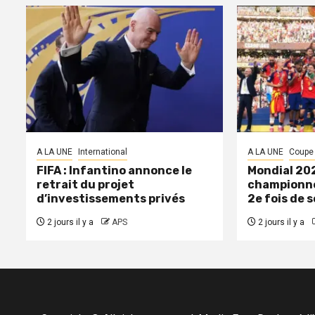
A LA UNE
International
A LA UNE
Coupe
FIFA : Infantino annonce le
Mondial 202
retrait du projet
championne
d’investissements privés
2e fois de s
2 jours il y a
APS
2 jours il y a