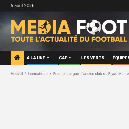
Aller
6 août 2026
au
contenu
A LA UNE
CAF
LES VERTS
ÉQUIPE
Accueil
International
Premier League : l’ancien club de Riyad Mah