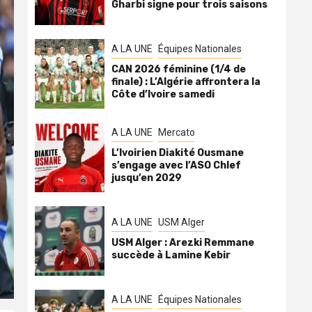
Gharbi signe pour trois saisons
A LA UNE
Équipes Nationales
CAN 2026 féminine (1/4 de
finale) : L’Algérie affrontera la
Côte d’Ivoire samedi
A LA UNE
Mercato
L’Ivoirien Diakité Ousmane
s’engage avec l’ASO Chlef
jusqu’en 2029
A LA UNE
USM Alger
USM Alger : Arezki Remmane
succède à Lamine Kebir
A LA UNE
Équipes Nationales