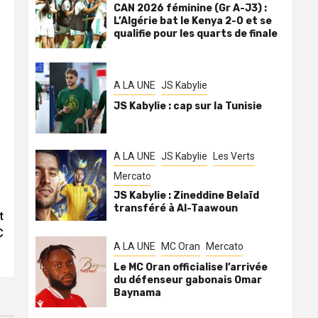
CAN 2026 féminine (Gr A-J3) :
L’Algérie bat le Kenya 2-0 et se
qualifie pour les quarts de finale
A LA UNE
JS Kabylie
JS Kabylie : cap sur la Tunisie
A LA UNE
JS Kabylie
Les Verts
Mercato
JS Kabylie : Zineddine Belaïd
transféré à Al-Taawoun
t
C
A LA UNE
MC Oran
Mercato
Le MC Oran officialise l’arrivée
du défenseur gabonais Omar
Baynama