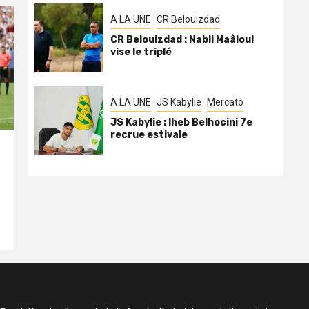
A LA UNE
CR Belouizdad
CR Belouizdad : Nabil Maâloul
vise le triplé
A LA UNE
JS Kabylie
Mercato
JS Kabylie : Iheb Belhocini 7e
recrue estivale