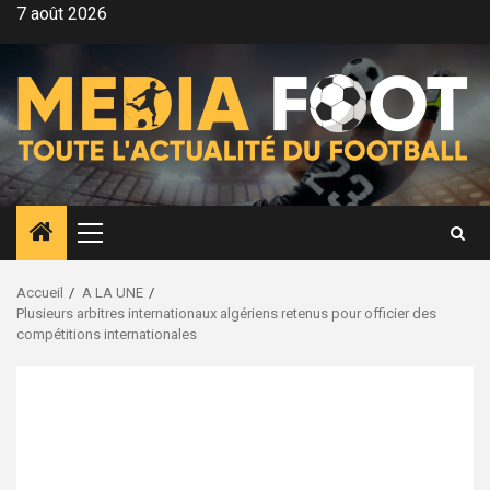
Aller
7 août 2026
au
contenu
Menu
principal
Accueil
A LA UNE
Plusieurs arbitres internationaux algériens retenus pour officier des
compétitions internationales