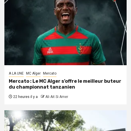
A LA UNE
MC Alger
Mercato
Mercato : Le MC Alger s’offre le meilleur buteur
du championnat tanzanien
22 heures il y a
Ali Ait Si Amer