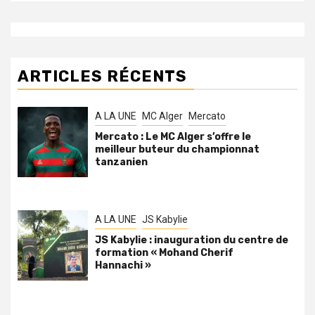
ARTICLES RÉCENTS
A LA UNE
MC Alger
Mercato
Mercato : Le MC Alger s’offre le
meilleur buteur du championnat
tanzanien
A LA UNE
JS Kabylie
JS Kabylie : inauguration du centre de
formation « Mohand Cherif
Hannachi »