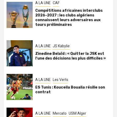
A LA UNE
CAF
Compétitions africaines interclubs
2026-2027 : les clubs algériens
connaissent leurs adversaires aux
tours préliminaires
A LA UNE
JS Kabylie
Zinedine Belaïd : « Quitter la JSK est
l’une des décisions les plus difficiles »
A LA UNE
Les Verts
ES Tunis : Kouceila Boualia résilie son
contrat
A LA UNE
Mercato
USM Alger