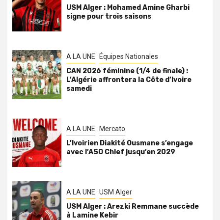
USM Alger : Mohamed Amine Gharbi
signe pour trois saisons
A LA UNE
Équipes Nationales
CAN 2026 féminine (1/4 de finale) :
L’Algérie affrontera la Côte d’Ivoire
samedi
A LA UNE
Mercato
L’Ivoirien Diakité Ousmane s’engage
avec l’ASO Chlef jusqu’en 2029
A LA UNE
USM Alger
USM Alger : Arezki Remmane succède
à Lamine Kebir