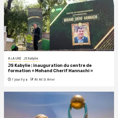
A LA UNE
JS Kabylie
JS Kabylie : inauguration du centre de
formation « Mohand Cherif Hannachi »
1 jour il y a
Ali Ait Si Amer