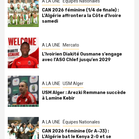
A LA UNE
Équipes Nationales
CAN 2026 féminine (1/4 de finale) :
L’Algérie affrontera la Côte d’Ivoire
samedi
A LA UNE
Mercato
L’Ivoirien Diakité Ousmane s’engage
avec l’ASO Chlef jusqu’en 2029
A LA UNE
USM Alger
USM Alger : Arezki Remmane succède
à Lamine Kebir
A LA UNE
Équipes Nationales
CAN 2026 féminine (Gr A-J3) :
L’Algérie bat le Kenya 2-0 et se