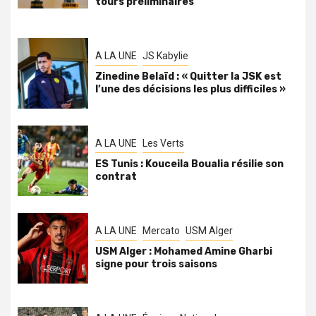
tours préliminaires
A LA UNE
JS Kabylie
Zinedine Belaïd : « Quitter la JSK est
l’une des décisions les plus difficiles »
A LA UNE
Les Verts
ES Tunis : Kouceila Boualia résilie son
contrat
A LA UNE
Mercato
USM Alger
USM Alger : Mohamed Amine Gharbi
signe pour trois saisons