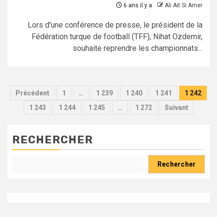
6 ans il y a
Ali Ait Si Amer
Lors d'une conférence de presse, le président de la
Fédération turque de football (TFF), Nihat Ozdemir,
souhaite reprendre les championnats...
Pagination
Précédent
1
…
1 239
1 240
1 241
1 242
des
1 243
1 244
1 245
…
1 272
Suivant
publications
RECHERCHER
Rechercher