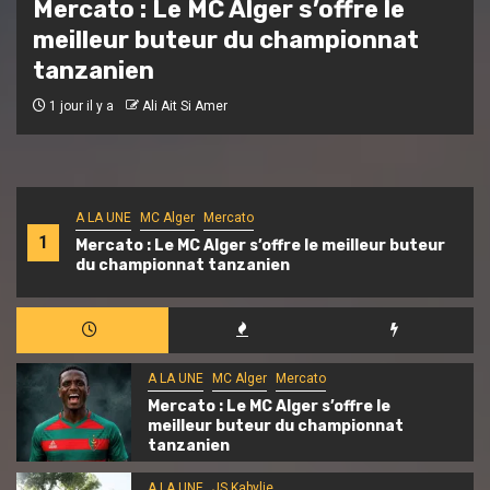
JS Kabylie : inauguration du centre
de formation « Mohand Cherif
Hannachi »
1 jour il y a
Ali Ait Si Amer
A LA UNE
MC Alger
Mercato
1
Mercato : Le MC Alger s’offre le meilleur buteur
du championnat tanzanien
A LA UNE
MC Alger
Mercato
Mercato : Le MC Alger s’offre le
meilleur buteur du championnat
tanzanien
A LA UNE
JS Kabylie