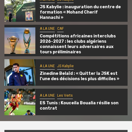
JS Kabylie : inauguration du centre de
formation « Mohand Cherif
Hannachi »
A LA UNE
CAF
Compétitions africaines interclubs
2026-2027 : les clubs algériens
connaissent leurs adversaires aux
tours préliminaires
A LA UNE
JS Kabylie
Zinedine Belaïd : « Quitter la JSK est
l’une des décisions les plus difficiles »
A LA UNE
Les Verts
ES Tunis : Kouceila Boualia résilie son
contrat