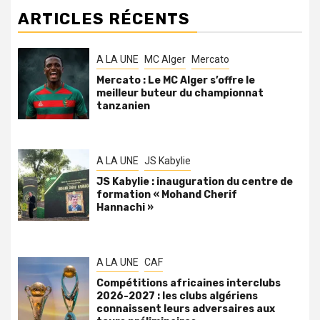
ARTICLES RÉCENTS
A LA UNE
MC Alger
Mercato
Mercato : Le MC Alger s’offre le
meilleur buteur du championnat
tanzanien
A LA UNE
JS Kabylie
JS Kabylie : inauguration du centre de
formation « Mohand Cherif
Hannachi »
A LA UNE
CAF
Compétitions africaines interclubs
2026-2027 : les clubs algériens
connaissent leurs adversaires aux