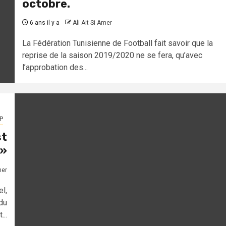
octobre.
6 ans il y a
Ali Ait Si Amer
La Fédération Tunisienne de Football fait savoir que la
reprise de la saison 2019/2020 ne se fera, qu’avec
l’approbation des...
P
st
 »
mer
l,
du
..