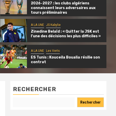
2026-2027 : les clubs algériens
connaissent leurs adversaires aux
tours préliminaires
A LA UNE
JS Kabylie
Zinedine Belaïd : « Quitter la JSK est
A LA UNE
JS Kabylie
l’une des décisions les plus difficiles »
JS Kabylie : inauguration du centre de
formation « Mohand Cherif Hannachi »
A LA UNE
Les Verts
17 heures il y a
Ali Ait Si Amer
ES Tunis : Kouceila Boualia résilie son
contrat
RECHERCHER
Rechercher