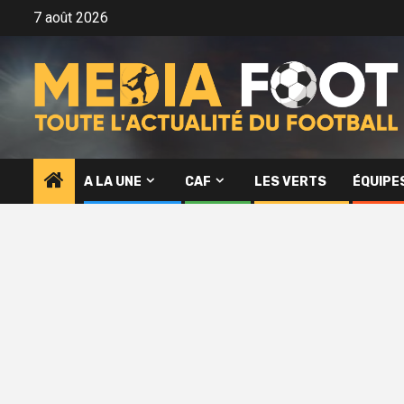
Aller
7 août 2026
au
contenu
A LA UNE
CAF
LES VERTS
ÉQUIPE