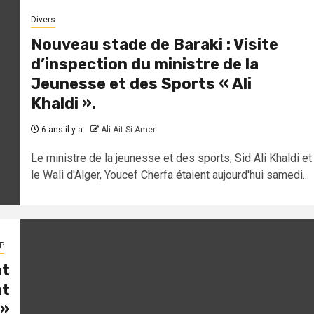
Divers
Nouveau stade de Baraki : Visite
d’inspection du ministre de la
Jeunesse et des Sports « Ali
Khaldi ».
6 ans il y a
Ali Ait Si Amer
Le ministre de la jeunesse et des sports, Sid Ali Khaldi et
le Wali d'Alger, Youcef Cherfa étaient aujourd'hui samedi...
P
nt
nt
 »