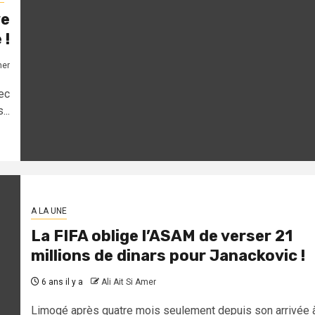
ve
 !
mer
ec
...
A LA UNE
La FIFA oblige l’ASAM de verser 21
millions de dinars pour Janackovic !
6 ans il y a
Ali Ait Si Amer
Limogé après quatre mois seulement depuis son arrivée 