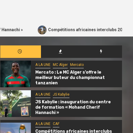
3
 »
Compétitions africaines interclubs 2026-2027 : les c
A LA UNE
MC Alger
Mercato
Mercato : Le MC Alger s’offre le
meilleur buteur du championnat
tanzanien
A LA UNE
JS Kabylie
JS Kabylie : inauguration du centre
de formation « Mohand Cherif
Hannachi »
A LA UNE
CAF
Compétitions africaines interclubs