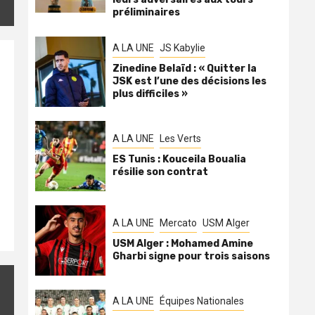
préliminaires
A LA UNE
JS Kabylie
Zinedine Belaïd : « Quitter la
JSK est l’une des décisions les
plus difficiles »
A LA UNE
Les Verts
ES Tunis : Kouceila Boualia
résilie son contrat
A LA UNE
Mercato
USM Alger
USM Alger : Mohamed Amine
Gharbi signe pour trois saisons
A LA UNE
Équipes Nationales