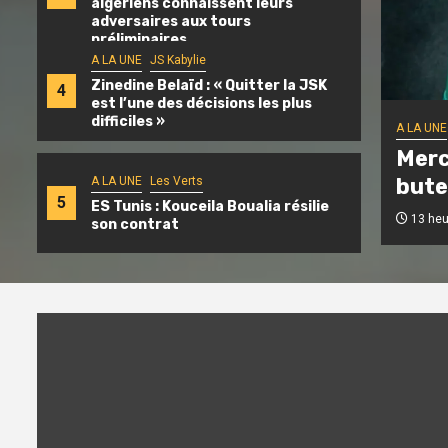
algériens connaissent leurs
adversaires aux tours
préliminaires
A LA UNE
JS Kabylie
Zinedine Belaïd : « Quitter la JSK
4
est l’une des décisions les plus
difficiles »
A LA UNE
Merc
bute
A LA UNE
Les Verts
5
ES Tunis : Kouceila Boualia résilie
13 heur
son contrat