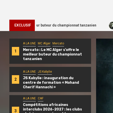
2
fre le meilleur buteur du championnat tanzanien
EXCLUSIF
JS Kaby
A LA UNE
MC Alger
Mercato
Mercato : Le MC Alger s’offre le
1
meilleur buteur du championnat
tanzanien
A LA UNE
JS Kabylie
JS Kabylie : inauguration du
2
centre de formation « Mohand
Cherif Hannachi »
A LA UNE
CAF
Compétitions africaines
interclubs 2026-2027 : les clubs
3