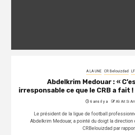
A LA UNE
CR Belouizdad
LF
Abdelkrim Medouar : « C’e
irresponsable ce que le CRB a fait !
6 ans il y a
Ali Ait Si A
Le président de la ligue de football professionne
Abdelkrim Medouar, a pointé du doigt la direction 
CRBelouizdad par rapport.