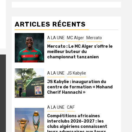
ARTICLES RÉCENTS
A LA UNE
MC Alger
Mercato
Mercato : Le MC Alger s’offre le
meilleur buteur du
championnat tanzanien
A LA UNE
JS Kabylie
JS Kabylie : inauguration du
centre de formation « Mohand
Cherif Hannachi »
A LA UNE
CAF
Compétitions africaines
interclubs 2026-2027 : les
clubs algériens connaissent
leurs adversaires aux tours