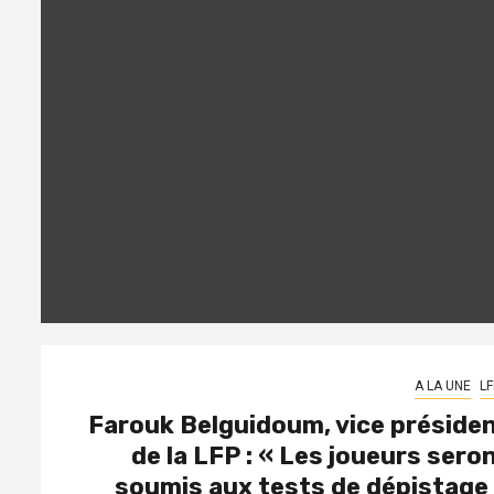
A LA UNE
LF
Farouk Belguidoum, vice préside
de la LFP : « Les joueurs sero
soumis aux tests de dépistage