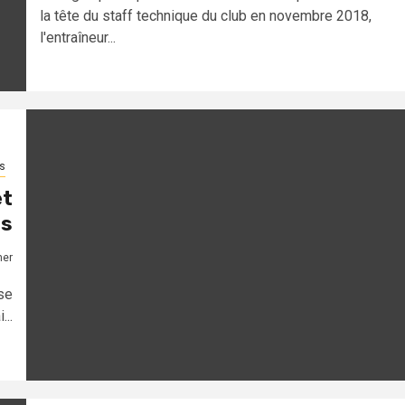
la tête du staff technique du club en novembre 2018,
l'entraîneur...
s
et
ns
mer
sse
..