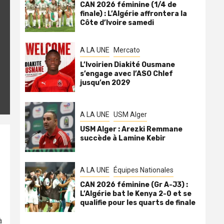
CAN 2026 féminine (1/4 de
finale) : L’Algérie affrontera la
Côte d’Ivoire samedi
A LA UNE
Mercato
L’Ivoirien Diakité Ousmane
s’engage avec l’ASO Chlef
jusqu’en 2029
A LA UNE
USM Alger
USM Alger : Arezki Remmane
succède à Lamine Kebir
A LA UNE
Équipes Nationales
CAN 2026 féminine (Gr A-J3) :
L’Algérie bat le Kenya 2-0 et se
qualifie pour les quarts de finale
à