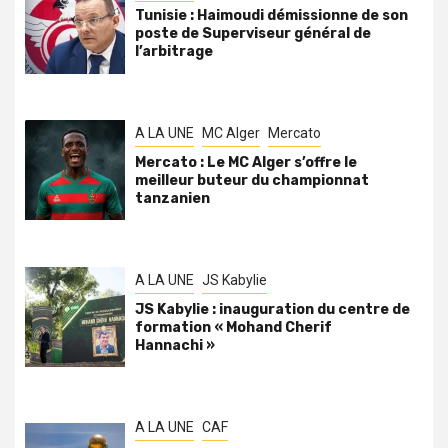
Tunisie : Haimoudi démissionne de son
poste de Superviseur général de
l’arbitrage
A LA UNE
MC Alger
Mercato
Mercato : Le MC Alger s’offre le
meilleur buteur du championnat
tanzanien
A LA UNE
JS Kabylie
JS Kabylie : inauguration du centre de
formation « Mohand Cherif
Hannachi »
A LA UNE
CAF