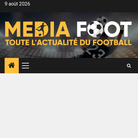
Aller
9 août 2026
au
contenu
Menu
principal