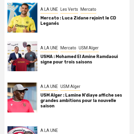
A LA UNE
Les Verts
Mercato
Mercato : Luca Zidane rejoint le CD
Leganés
A LA UNE
Mercato
USM Alger
USMA : Mohamed El Amine Ramdaoui
signe pour trois saisons
A LA UNE
USM Alger
USM Alger : Lamine N’diaye affiche ses
grandes ambitions pour la nouvelle
saison
A LA UNE