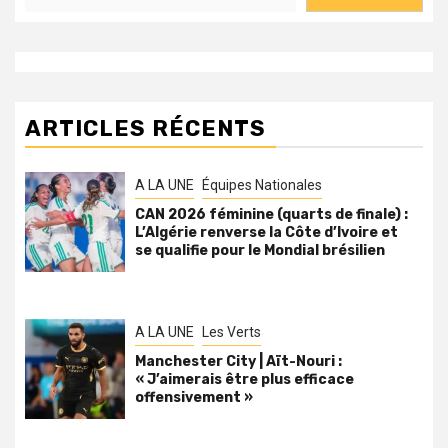
ARTICLES RÉCENTS
A LA UNE
Équipes Nationales
CAN 2026 féminine (quarts de finale) :
L’Algérie renverse la Côte d’Ivoire et
se qualifie pour le Mondial brésilien
A LA UNE
Les Verts
Manchester City | Aït-Nouri :
« J’aimerais être plus efficace
offensivement »